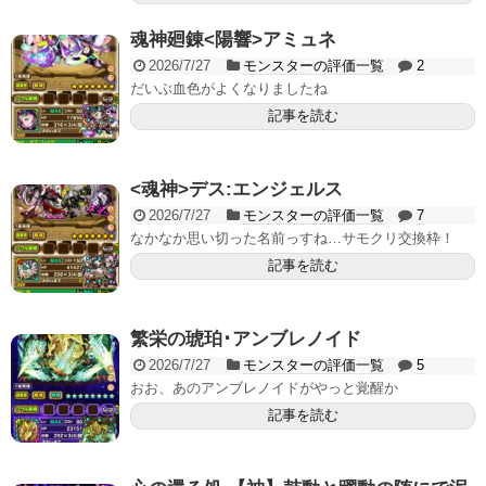
魂神廻錬<陽響>アミュネ
2026/7/27
モンスターの評価一覧
2
だいぶ血色がよくなりましたね
記事を読む
<魂神>デス:エンジェルス
2026/7/27
モンスターの評価一覧
7
なかなか思い切った名前っすね…サモクリ交換枠！
記事を読む
繁栄の琥珀･アンブレノイド
2026/7/27
モンスターの評価一覧
5
おお、あのアンブレノイドがやっと覚醒か
記事を読む