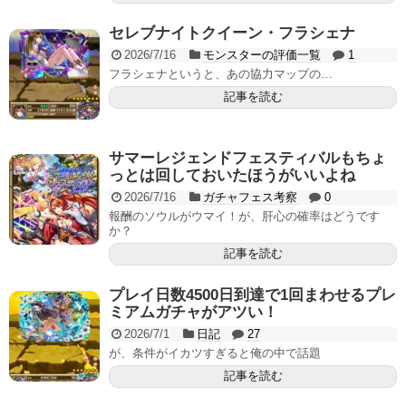
セレブナイトクイーン・フラシェナ
2026/7/16
モンスターの評価一覧
1
フラシェナというと、あの協力マップの…
記事を読む
サマーレジェンドフェスティバルもちょ
っとは回しておいたほうがいいよね
2026/7/16
ガチャフェス考察
0
報酬のソウルがウマイ！が、肝心の確率はどうです
か？
記事を読む
プレイ日数4500日到達で1回まわせるプレ
ミアムガチャがアツい！
2026/7/1
日記
27
が、条件がイカツすぎると俺の中で話題
記事を読む