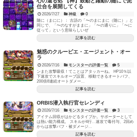
心の還る処 【神】鼓動と躍動の随にで泥
仕合を展開してくる
2026/7/27
神級
0
随に（まにに）： 古語の「〜のまにまに（随に）」と
同じで、「〜のなすがままに」「〜の通りに」「〜に
従って」という意味らしいぜ
記事を読む
魅惑のクルーピエ・エージェント・オー
ラ
2026/7/16
モンスターの評価一覧
5
ンまた攻撃吸収！てことはアタッカーね。 HP10％以
下速攻でスキルオーブ設置、移動できるオートバフ、
200倍8連続オートダメー...
記事を読む
ORBIS潜入執行官セレンディ
2026/7/16
モンスターの評価一覧
3
アイテム回収がはかどるタイプか。サポーターとして
は熱い能力構成。 スキルが4行…速攻で毒付与、2回め
からは攻撃バフ・被ダメージ...
記事を読む