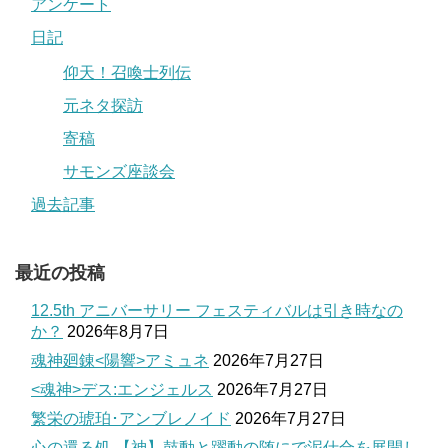
アンケート
日記
仰天！召喚士列伝
元ネタ探訪
寄稿
サモンズ座談会
過去記事
最近の投稿
12.5th アニバーサリー フェスティバルは引き時なの
か？
2026年8月7日
魂神廻錬<陽響>アミュネ
2026年7月27日
<魂神>デス:エンジェルス
2026年7月27日
繁栄の琥珀･アンブレノイド
2026年7月27日
心の還る処 【神】鼓動と躍動の随にで泥仕合を展開し