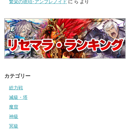
繁栄の琥珀･アンブレノイド
に
ら
より
カテゴリー
総力戦
滅級・塔
魔窟
神級
冥級