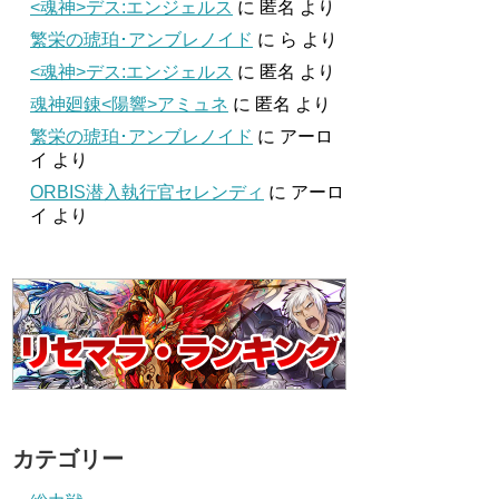
<魂神>デス:エンジェルス
に
匿名
より
繁栄の琥珀･アンブレノイド
に
ら
より
<魂神>デス:エンジェルス
に
匿名
より
魂神廻錬<陽響>アミュネ
に
匿名
より
繁栄の琥珀･アンブレノイド
に
アーロ
イ
より
ORBIS潜入執行官セレンディ
に
アーロ
イ
より
カテゴリー