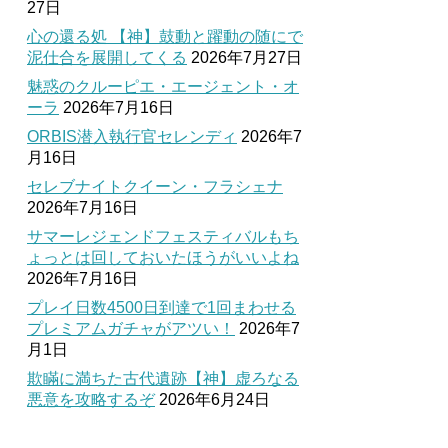
27日
心の還る処 【神】鼓動と躍動の随にで
泥仕合を展開してくる
2026年7月27日
魅惑のクルーピエ・エージェント・オ
ーラ
2026年7月16日
ORBIS潜入執行官セレンディ
2026年7
月16日
セレブナイトクイーン・フラシェナ
2026年7月16日
サマーレジェンドフェスティバルもち
ょっとは回しておいたほうがいいよね
2026年7月16日
プレイ日数4500日到達で1回まわせる
プレミアムガチャがアツい！
2026年7
月1日
欺瞞に満ちた古代遺跡【神】虚ろなる
悪意を攻略するぞ
2026年6月24日