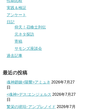
性能比較
実践＆検証
アンケート
日記
仰天！召喚士列伝
元ネタ探訪
寄稿
サモンズ座談会
過去記事
最近の投稿
魂神廻錬<陽響>アミュネ
2026年7月27
日
<魂神>デス:エンジェルス
2026年7月27
日
繁栄の琥珀･アンブレノイド
2026年7月