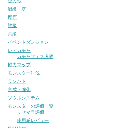
総力戦
滅級・塔
魔窟
神級
冥級
イベントダンジョン
レアガチャ
ガチャフェス考察
協力マップ
モンスター討伐
ランバト
育成・強化
ソウルシステム
モンスターの評価一覧
リセマラ評価
使用感レビュー