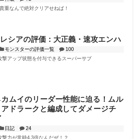
は貴重なんで絶対クリアせねば！
ミレシアの評価：大正義・速攻エンハ
モンスターの評価一覧
100
攻撃アップ状態を付与できるスーパーサブ
ネカムイのリーダー性能に迫る！ムル
ィアドラークと編成してダメージチ
ど
日記
24
撃力が常時4.3倍なんだぜ！？