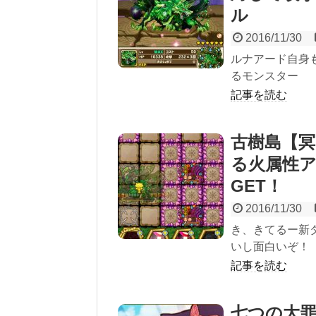
ル
2016/11/30
ルナアード自身
るモンスター
記事を読む
古樹島【
る火属性
GET！
2016/11/30
き、きてるー新
いし面白いぞ！
記事を読む
七つの大罪