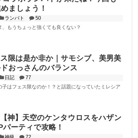
進めましょう！
ランバト
50
ヌ、もうちょっと強くても良くない？
ェス限は是か非か｜サモシブ、美男美
ルドおっさんのバランス
日記
77
の子はフェス限なのか！？と話題になっていたミレシア
星【神】天空のケンタウロスをハザン
Pパーティで攻略！
神級
72