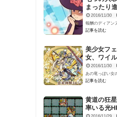
まったり
2016/11/30
報酬のディアン
記事を読む
美少女フ
女、ワイ
2016/11/30
あの竜っぽい女
記事を読む
黄道の狂
率いる光H
2016/11/29