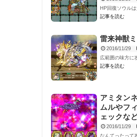
HP回復ソウル
記事を読む
雷来神獣
2016/11/29
広範囲の味方に
記事を読む
アミタン
ムルやフ
ェックな
2016/11/29
なんてったって攻