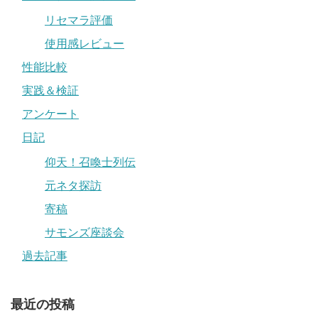
リセマラ評価
使用感レビュー
性能比較
実践＆検証
アンケート
日記
仰天！召喚士列伝
元ネタ探訪
寄稿
サモンズ座談会
過去記事
最近の投稿