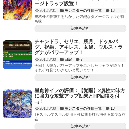
ージトラップ設置！
2018/8/31
モンスターの評価一覧
13
規格外の攻撃力を活かした強烈なダメージスキルが持
ち味
記事を読む
チャンドラ、セリエ、残月、ドゥルバ
グ、祝融、アキレス、女媧、ウルス・ラ
グナがパワーアップ！
2018/8/30
日記
7
今回も大幅なパワーアップを果たしたキャラが続々！
それぞれ見ていきたいと思います！
記事を読む
星創神イフの評価：【覚醒】2属性の味方
に強力な攻撃アップ効果とHP回復を付
与！
2018/8/30
モンスターの評価一覧
13
TPスキルでスキル使用不可状態を打ち消せる希少な存
在
記事を読む