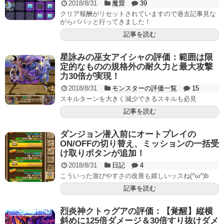
2018/8/31
魔窟
39
クリア報酬がリセットされていますので過去記事見な
がらババッと行ってきました！
記事を読む
星詠みの巫女アイシャの評価：範囲は限
定的なものの規格外の耐久力と最大攻撃
力30倍が実現！
2018/8/31
モンスターの評価一覧
15
スキルターンを大きく減少できるスキルも必見
記事を読む
ダンジョン潜入前にオートプレイの
ON/OFFの切り替え、ミッションの一括受
け取りボタンが追加！
2018/8/31
日記
4
こういった遊びやすさの改善も嬉しいッスね(^ω^)b
記事を読む
烈炎神クトゥグアの評価：【覚醒】縦横
斜めに125倍ダメージ＆30倍すり抜けダメ