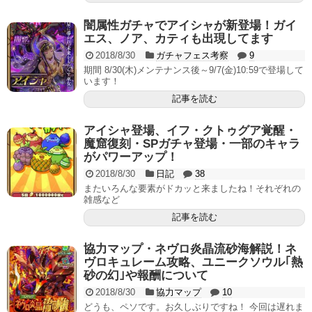
闇属性ガチャでアイシャが新登場！ガイ
エス、ノア、カティも出現してます
2018/8/30
ガチャフェス考察
9
期間 8/30(木)メンテナンス後～9/7(金)10:59で登場して
います！
記事を読む
アイシャ登場、イフ・クトゥグア覚醒・
魔窟復刻・SPガチャ登場・一部のキャラ
がパワーアップ！
2018/8/30
日記
38
またいろんな要素がドカッと来ましたね！それぞれの
雑感など
記事を読む
協力マップ・ネヴロ炎晶流砂海解説！ネ
ヴロキュレーム攻略、ユニークソウル｢熱
砂の幻｣や報酬について
2018/8/30
協力マップ
10
どうも、ペソです。お久しぶりですね！ 今回は遅れま