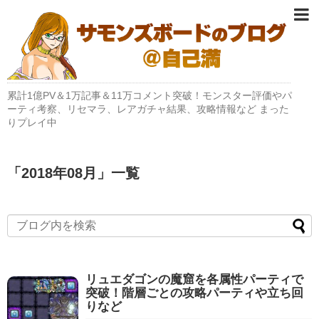
累計1億PV＆1万記事＆11万コメント突破！モンスター評価やパ
ーティ考察、リセマラ、レアガチャ結果、攻略情報など まった
りプレイ中
「
2018年08月
」
一覧
リュエダゴンの魔窟を各属性パーティで
突破！階層ごとの攻略パーティや立ち回
りなど