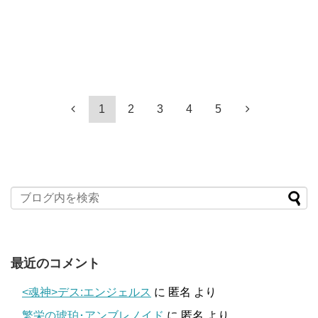
1
2
3
4
5
最近のコメント
<魂神>デス:エンジェルス
に
匿名
より
繁栄の琥珀･アンブレノイド
に
匿名
より