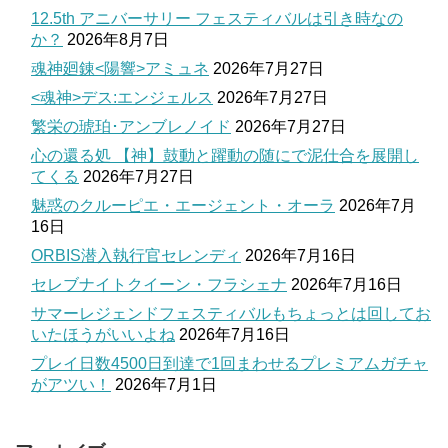
12.5th アニバーサリー フェスティバルは引き時なの
か？
2026年8月7日
魂神廻錬<陽響>アミュネ
2026年7月27日
<魂神>デス:エンジェルス
2026年7月27日
繁栄の琥珀･アンブレノイド
2026年7月27日
心の還る処 【神】鼓動と躍動の随にで泥仕合を展開し
てくる
2026年7月27日
魅惑のクルーピエ・エージェント・オーラ
2026年7月
16日
ORBIS潜入執行官セレンディ
2026年7月16日
セレブナイトクイーン・フラシェナ
2026年7月16日
サマーレジェンドフェスティバルもちょっとは回してお
いたほうがいいよね
2026年7月16日
プレイ日数4500日到達で1回まわせるプレミアムガチャ
がアツい！
2026年7月1日