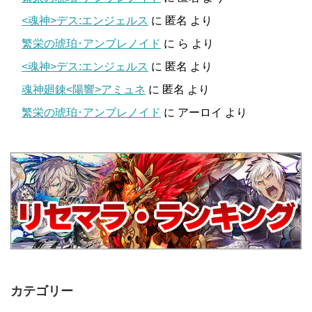
<魂神>デス:エンジェルス
に
匿名
より
繁栄の琥珀･アンブレノイド
に
ら
より
<魂神>デス:エンジェルス
に
匿名
より
魂神廻錬<陽響>アミュネ
に
匿名
より
繁栄の琥珀･アンブレノイド
に
アーロイ
より
カテゴリー