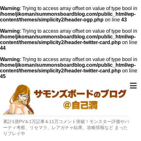
Warning
: Trying to access array offset on value of type bool in
/home/jikoman/summonsboardblog.com/public_html/wp-
content/themes/simplicity2/header-ogp.php
on line
43
Warning
: Trying to access array offset on value of type bool in
/home/jikoman/summonsboardblog.com/public_html/wp-
content/themes/simplicity2/header-twitter-card.php
on line
44
Warning
: Trying to access array offset on value of type bool in
/home/jikoman/summonsboardblog.com/public_html/wp-
content/themes/simplicity2/header-twitter-card.php
on line
45
累計1億PV＆1万記事＆11万コメント突破！モンスター評価やパ
ーティ考察、リセマラ、レアガチャ結果、攻略情報など まった
りプレイ中