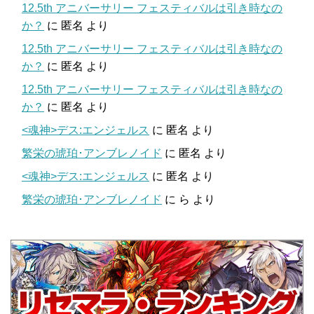
12.5th アニバーサリー フェスティバルは引き時なの
か？
に
匿名
より
12.5th アニバーサリー フェスティバルは引き時なの
か？
に
匿名
より
12.5th アニバーサリー フェスティバルは引き時なの
か？
に
匿名
より
<魂神>デス:エンジェルス
に
匿名
より
繁栄の琥珀･アンブレノイド
に
匿名
より
<魂神>デス:エンジェルス
に
匿名
より
繁栄の琥珀･アンブレノイド
に
ら
より