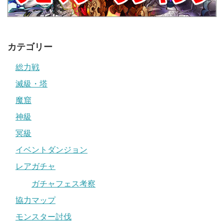
カテゴリー
総力戦
滅級・塔
魔窟
神級
冥級
イベントダンジョン
レアガチャ
ガチャフェス考察
協力マップ
モンスター討伐