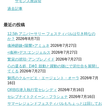
サモンズ座談会
過去記事
最近の投稿
12.5th アニバーサリー フェスティバルは引き時なの
か？
2026年8月7日
魂神廻錬<陽響>アミュネ
2026年7月27日
<魂神>デス:エンジェルス
2026年7月27日
繁栄の琥珀･アンブレノイド
2026年7月27日
心の還る処 【神】鼓動と躍動の随にで泥仕合を展開し
てくる
2026年7月27日
魅惑のクルーピエ・エージェント・オーラ
2026年7月
16日
ORBIS潜入執行官セレンディ
2026年7月16日
セレブナイトクイーン・フラシェナ
2026年7月16日
サマーレジェンドフェスティバルもちょっとは回してお