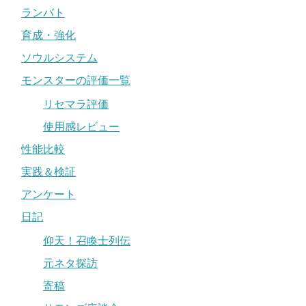
ランバト
育成・強化
ソウルシステム
モンスターの評価一覧
リセマラ評価
使用感レビュー
性能比較
実践＆検証
アンケート
日記
仰天！召喚士列伝
元ネタ探訪
寄稿