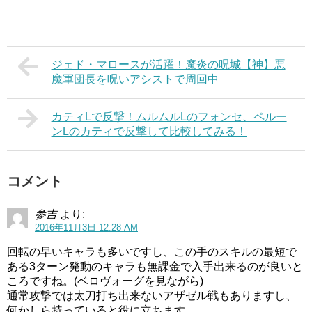
ジェド・マロースが活躍！魔炎の呪城【神】悪
魔軍団長を呪いアシストで周回中
カティLで反撃！ムルムルLのフォンセ、ペルー
ンLのカティで反撃して比較してみる！
コメント
参吉
より:
2016年11月3日 12:28 AM
回転の早いキャラも多いですし、この手のスキルの最短で
ある3ターン発動のキャラも無課金で入手出来るのが良いと
ころですね。(ベロヴォーグを見ながら)
通常攻撃では太刀打ち出来ないアザゼル戦もありますし、
何かしら持っていると役に立ちます。