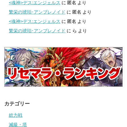
<魂神>デス:エンジェルス
に
匿名
より
繁栄の琥珀･アンブレノイド
に
匿名
より
<魂神>デス:エンジェルス
に
匿名
より
繁栄の琥珀･アンブレノイド
に
ら
より
カテゴリー
総力戦
滅級・塔