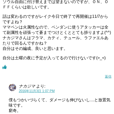
ソウル自由に付け替えまでは望まないのですが、ＯＮ、Ｏ
ＦＦくらいは欲しいです。
話は変わるのですがレイク今日で終了で再開催は11/7から
ですよね？
ママペンは火属性なので、ペンダンに使うアタッカーは全
て副属性を頑張って蒼までつけとくととても捗りますよ(^^)
ナカジマさんはフラマ、カティ、テュール、ラファエルあ
たりで回るんですかね？
自分はその編成、良いと思います。
自分は土曜の夜に予定が入ってるので行けないです(>_<)
返信
ナカジマ
より:
2016年11月3日 1:07 PM
僕もつかいづらくて、ダメージも伸びないし…と放置気
味です。
窮奇。