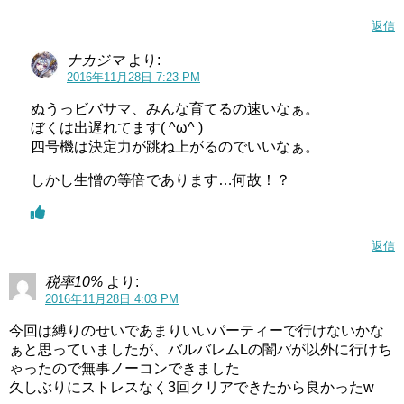
返信
ナカジマ
より:
2016年11月28日 7:23 PM
ぬうっビバサマ、みんな育てるの速いなぁ。
ぼくは出遅れてます( ^ω^ )
四号機は決定力が跳ね上がるのでいいなぁ。
しかし生憎の等倍であります…何故！？
返信
税率10%
より:
2016年11月28日 4:03 PM
今回は縛りのせいであまりいいパーティーで行けないかな
ぁと思っていましたが、バルバレムLの闇パが以外に行けち
ゃったので無事ノーコンできました
久しぶりにストレスなく3回クリアできたから良かったw