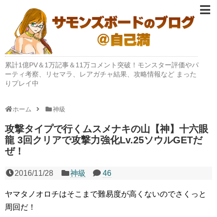
累計1億PV＆1万記事＆11万コメント突破！モンスター評価やパ
ーティ考察、リセマラ、レアガチャ結果、攻略情報など まった
りプレイ中
ホーム
神級
攻撃タイプで行くムスメナキの山【神】十六眼
龍 3回クリアで攻撃力強化Lv.25ソウルGETだ
ぜ！
2016/11/28
神級
46
ヤマタノオロチはそこまで難易度が高くないのでさくっと
周回だ！