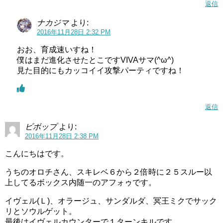
返信
ナカジマ
より:
2016年11月28日 2:32 PM
おお、育成速いすね！
僕はまだ進化させたとこですVIVAサマ(^ω^)
見た目的にもカッコイイ攻撃パーティですね！
返信
ビボップ
より:
2016年11月28日 2:38 PM
こんにちはです。
うちのオロチさん、スキレベ６から２倍時に２５スルー以
上してるボックス内随一のアフォゥです。
イヴェル(Ｌ)、オラージュ、サンダルダ、冥王ミクでサック
リとソウルゲット。
最後はイヴェルカウンターで１ターンキルです。