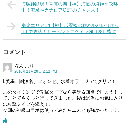
海魔神顕現！常闇の海【神】海底の海神を攻略
中！海魔神カナロアGETのチャンス！
廃棄エリアE4【極】爪翼機の群れをバレリオッ
トLで攻略！サーペントアクィラGETを目指す
コメント
なん
より:
2016年11月28日 2:21 PM
L美馬、闇無名、フォンセ、水着オラージュでクリア！
このタイミングで攻撃タイプなら美馬＆無名でしょう！っ
てことでさくっと行ってきました。後は適当にお気に入り
の攻撃タイプを添えて。
今回の神級コラボは使ってみたら二人とも強かったです。