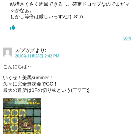
結構さくさく周回できるし、確定ドロップなのでまだマ
シかなぁ。
しかし等倍は厳しいっすねϵ( ‘Θ’ )϶
返信
ガブガブ
より:
2016年11月28日 2:42 PM
こんにちは～
いくぜ！美馬summer！
久々に完全無課金でGO！
最大の難所は1Fの切り株という(￣▽￣;)