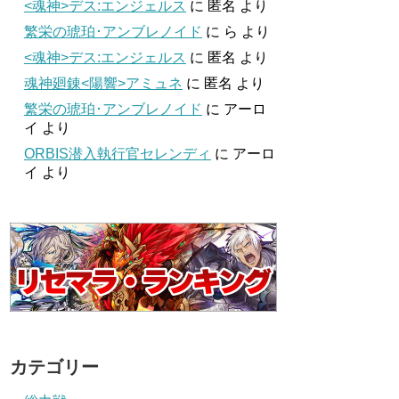
<魂神>デス:エンジェルス
に
匿名
より
繁栄の琥珀･アンブレノイド
に
ら
より
<魂神>デス:エンジェルス
に
匿名
より
魂神廻錬<陽響>アミュネ
に
匿名
より
繁栄の琥珀･アンブレノイド
に
アーロ
イ
より
ORBIS潜入執行官セレンディ
に
アーロ
イ
より
カテゴリー