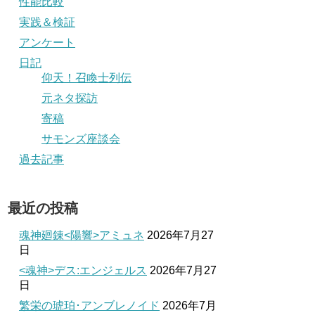
性能比較
実践＆検証
アンケート
日記
仰天！召喚士列伝
元ネタ探訪
寄稿
サモンズ座談会
過去記事
最近の投稿
魂神廻錬<陽響>アミュネ
2026年7月27
日
<魂神>デス:エンジェルス
2026年7月27
日
繁栄の琥珀･アンブレノイド
2026年7月