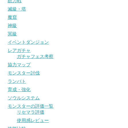
総力戦
滅級・塔
魔窟
神級
冥級
イベントダンジョン
レアガチャ
ガチャフェス考察
協力マップ
モンスター討伐
ランバト
育成・強化
ソウルシステム
モンスターの評価一覧
リセマラ評価
使用感レビュー