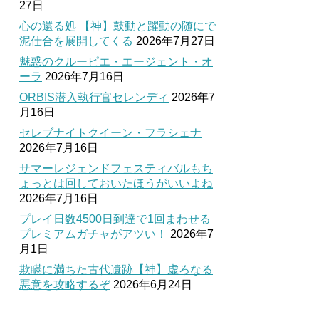
27日
心の還る処 【神】鼓動と躍動の随にで
泥仕合を展開してくる
2026年7月27日
魅惑のクルーピエ・エージェント・オ
ーラ
2026年7月16日
ORBIS潜入執行官セレンディ
2026年7
月16日
セレブナイトクイーン・フラシェナ
2026年7月16日
サマーレジェンドフェスティバルもち
ょっとは回しておいたほうがいいよね
2026年7月16日
プレイ日数4500日到達で1回まわせる
プレミアムガチャがアツい！
2026年7
月1日
欺瞞に満ちた古代遺跡【神】虚ろなる
悪意を攻略するぞ
2026年6月24日