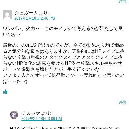
返信
シュガート
より:
2017年2月18日 2:46 PM
ワンパン、火力‥‥このモノサシで考えるのが果たして良
いのか？
最近のこの系LSで思うのですが、全ての効果あり駒で纏め
ると気分的な良さはありますが、実践的にはHPタイプに拘
らない攻撃力重視のアタックタイプとアタックタイプに拘
らないHP倍化の恩恵を受けるHP依存攻撃スキル持ちやサ
ポートで多彩さを増した方が上手く行くのかな？
アミタン入れてずっと3倍発動とか‥‥実践的かと言われれ
ば‥‥(>_<)
返信
ナカジマ
より:
2017年2月18日 3:06 PM
HPタイプから助っ人を連れてくる感じですかね(^ω^)