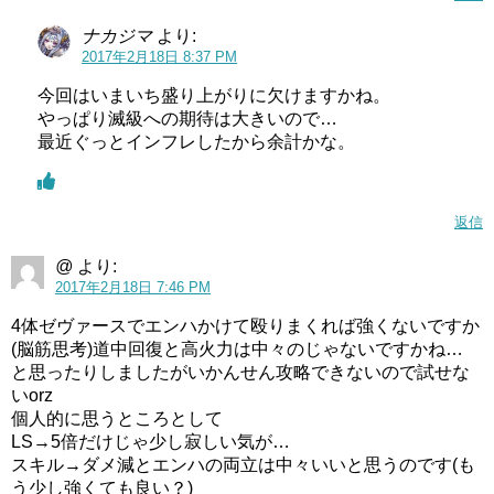
ナカジマ
より:
2017年2月18日 8:37 PM
今回はいまいち盛り上がりに欠けますかね。
やっぱり滅級への期待は大きいので…
最近ぐっとインフレしたから余計かな。
返信
@
より:
2017年2月18日 7:46 PM
4体ゼヴァースでエンハかけて殴りまくれば強くないですか
(脳筋思考)道中回復と高火力は中々のじゃないですかね…
と思ったりしましたがいかんせん攻略できないので試せな
いorz
個人的に思うところとして
LS→5倍だけじゃ少し寂しい気が…
スキル→ダメ減とエンハの両立は中々いいと思うのです(も
う少し強くても良い？)