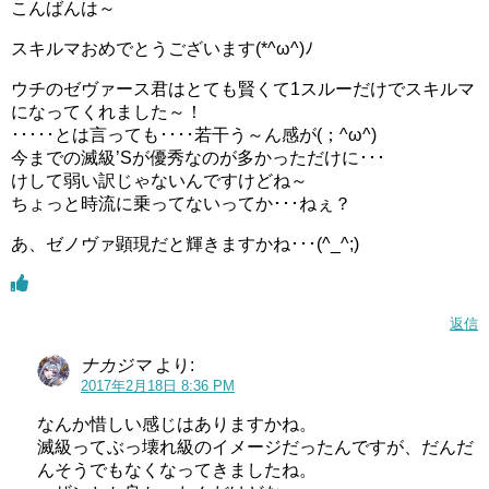
こんばんは～
スキルマおめでとうございます(*^ω^)ﾉ
ウチのゼヴァース君はとても賢くて1スルーだけでスキルマ
になってくれました～！
･････とは言っても････若干う～ん感が(；^ω^)
今までの滅級’Sが優秀なのが多かっただけに･･･
けして弱い訳じゃないんですけどね～
ちょっと時流に乗ってないってか･･･ねぇ？
あ、ゼノヴァ顕現だと輝きますかね･･･(^_^;)
返信
ナカジマ
より:
2017年2月18日 8:36 PM
なんか惜しい感じはありますかね。
滅級ってぶっ壊れ級のイメージだったんですが、だんだ
んそうでもなくなってきましたね。