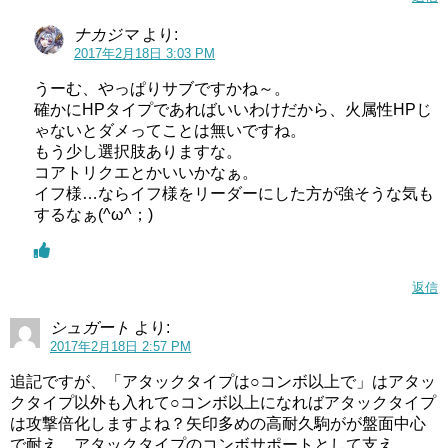
ナカジマ
より:
2017年2月18日 3:03 PM
うーむ、やっぱりサブですかね～。
確かにHPタイプであればいいわけだから、火属性HPじ
ゃないとダメってことは無いですね。
もう少し選択肢ありますな。
コアトリクエとかいいかなぁ。
イフ様…ならイフ様をリーダーにした方が強そうな気も
するなぁ(^ω^；)
返信
シュガート
より:
2017年2月18日 2:57 PM
追記ですが、「アタックタイプは○コンボ以上で」はアタッ
クタイプ以外も入れて○コンボ以上になればアタックタイプ
は攻撃倍化しますよね？矢印多めの高耐久駒がが盤面中心
で耐え、アタックタイプのコンボサポートとして支え