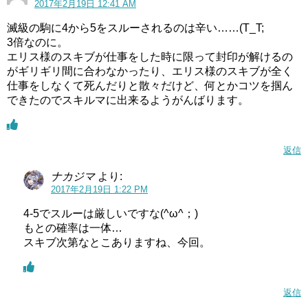
2017年2月19日 12:41 AM
滅級の駒に4から5をスルーされるのは辛い……(T_T;
3倍なのに。
エリス様のスキブが仕事をした時に限って封印が解けるの
がギリギリ間に合わなかったり、エリス様のスキブが全く
仕事をしなくて死んだりと散々だけど、何とかコツを掴ん
できたのでスキルマに出来るようがんばります。
返信
ナカジマ
より:
2017年2月19日 1:22 PM
4-5でスルーは厳しいですな(^ω^；)
もとの確率は一体…
スキブ次第なとこありますね、今回。
返信