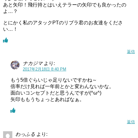
あと矢印！飛行持とはいえテラーの矢印でも良かったの
よ…？
とにかく私のアタックPTのリブラ君のお友達をくださ
い…！
返信
ナカジマ
より:
2017年2月18日 8:40 PM
もう5倍ぐらいじゃ足りないですかね～
倍率だけ見れば一年前とかと変わんないかな。
面白いコンセプトだと思うんですが(^ω^)
矢印ももうちょっとあればなぁ。
返信
わっふる
より: