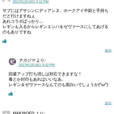
2017年2月18日 8:12 PM
サブにはアサシンにディアンヌ、ホークアイ中尉と手持ち
だと行けますねぇ
あれコラボばっかり…
レギンも入るからレギンエンハをゼヴァースにしてあげる
のもありですね
返信
ナカジマ
より:
2017年2月18日 8:42 PM
回避アップ打ち消しは対応できますな！
毒とか封印もあればいいなあ。
レギン＆ゼヴァースなんてのも面白いでしょうか(^ω^)
返信
MAK@OFD
より: