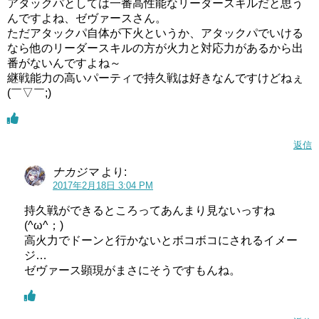
アタックパとしては一番高性能なリーダースキルだと思う
んですよね、ゼヴァースさん。
ただアタックパ自体が下火というか、アタックパでいける
なら他のリーダースキルの方が火力と対応力があるから出
番がないんですよね～
継戦能力の高いパーティで持久戦は好きなんですけどねぇ
(￣▽￣;)
返信
ナカジマ
より:
2017年2月18日 3:04 PM
持久戦ができるところってあんまり見ないっすね
(^ω^；)
高火力でドーンと行かないとボコボコにされるイメー
ジ…
ゼヴァース顕現がまさにそうですもんね。