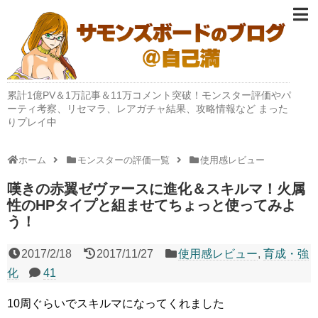
累計1億PV＆1万記事＆11万コメント突破！モンスター評価やパ
ーティ考察、リセマラ、レアガチャ結果、攻略情報など まった
りプレイ中
ホーム
モンスターの評価一覧
使用感レビュー
嘆きの赤翼ゼヴァースに進化＆スキルマ！火属
性のHPタイプと組ませてちょっと使ってみよ
う！
2017/2/18
2017/11/27
使用感レビュー
,
育成・強
化
41
10周ぐらいでスキルマになってくれました