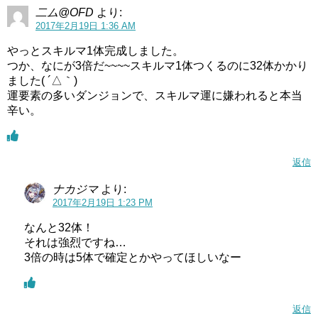
二ム@OFD
より:
2017年2月19日 1:36 AM
やっとスキルマ1体完成しました。
つか、なにが3倍だ~~~~スキルマ1体つくるのに32体かかり
ました( ´△｀)
運要素の多いダンジョンで、スキルマ運に嫌われると本当
辛い。
返信
ナカジマ
より:
2017年2月19日 1:23 PM
なんと32体！
それは強烈ですね…
3倍の時は5体で確定とかやってほしいなー
返信