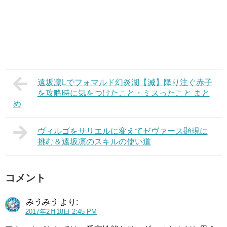
遠坂凛Lでフォマルド幻炎湖【滅】降り注ぐ赤子
を攻略時に気をつけたこと・ミスったこと まと
め
ヴィルゴをサリエルに変えてゼヴァース顕現に
挑む＆遠坂凛のスキルの使い道
コメント
みうみう
より:
2017年2月18日 2:45 PM