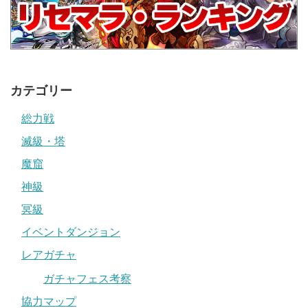
カテゴリー
総力戦
滅級・塔
魔窟
神級
冥級
イベントダンジョン
レアガチャ
ガチャフェス考察
協力マップ