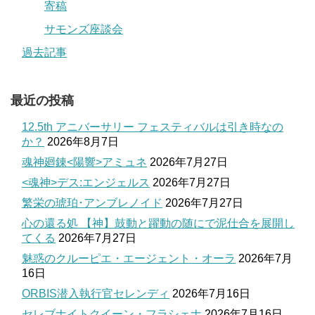
寄稿
サモンズ座談会
過去記事
最近の投稿
12.5th アニバーサリー フェスティバルは引き時なの
か？
2026年8月7日
魂神廻錬<陽響>アミュネ
2026年7月27日
<魂神>デス:エンジェルス
2026年7月27日
繁栄の琥珀･アンブレノイド
2026年7月27日
心の還る処 【神】鼓動と躍動の随にで泥仕合を展開し
てくる
2026年7月27日
魅惑のクルーピエ・エージェント・オーラ
2026年7月
16日
ORBIS潜入執行官セレンディ
2026年7月16日
セレブナイトクイーン・フラシェナ
2026年7月16日