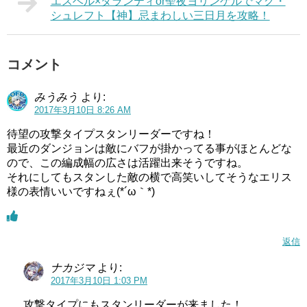
エスベル×ダランティor聖夜ヨリンゲルでマグ・
シュレフト【神】忌まわしい三日月を攻略！
コメント
みうみう
より:
2017年3月10日 8:26 AM
待望の攻撃タイプスタンリーダーですね！
最近のダンジョンは敵にバフが掛かってる事がほとんどな
ので、この編成幅の広さは活躍出来そうですね。
それにしてもスタンした敵の横で高笑いしてそうなエリス
様の表情いいですねぇ(*´ω｀*)
返信
ナカジマ
より:
2017年3月10日 1:03 PM
攻撃タイプにもスタンリーダーが来ました！