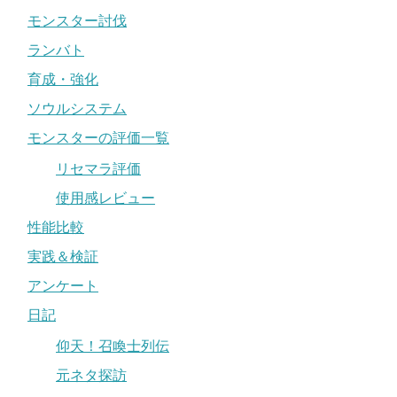
モンスター討伐
ランバト
育成・強化
ソウルシステム
モンスターの評価一覧
リセマラ評価
使用感レビュー
性能比較
実践＆検証
アンケート
日記
仰天！召喚士列伝
元ネタ探訪