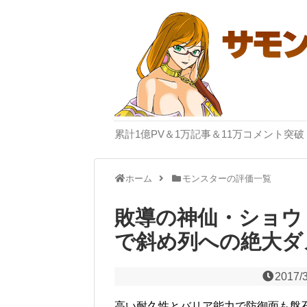
累計1億PV＆1万記事＆11万コメント
ホーム
モンスターの評価一覧
敗導の神仙・ショウ
で斜め列への絶大ダ
2017/
高い耐久性とバリア能力で防御面も盤