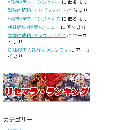
<魂神>デス:エンジェルス
に
匿名
より
繁栄の琥珀･アンブレノイド
に
ら
より
<魂神>デス:エンジェルス
に
匿名
より
魂神廻錬<陽響>アミュネ
に
匿名
より
繁栄の琥珀･アンブレノイド
に
アーロ
イ
より
ORBIS潜入執行官セレンディ
に
アーロ
イ
より
カテゴリー