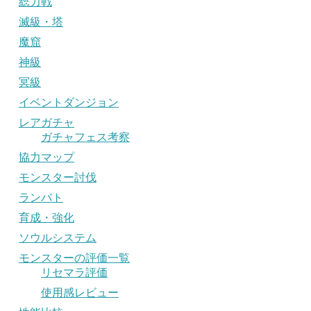
総力戦
滅級・塔
魔窟
神級
冥級
イベントダンジョン
レアガチャ
ガチャフェス考察
協力マップ
モンスター討伐
ランバト
育成・強化
ソウルシステム
モンスターの評価一覧
リセマラ評価
使用感レビュー