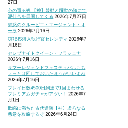
27日
心の還る処 【神】鼓動と躍動の随にで
泥仕合を展開してくる
2026年7月27日
魅惑のクルーピエ・エージェント・オ
ーラ
2026年7月16日
ORBIS潜入執行官セレンディ
2026年7
月16日
セレブナイトクイーン・フラシェナ
2026年7月16日
サマーレジェンドフェスティバルもち
ょっとは回しておいたほうがいいよね
2026年7月16日
プレイ日数4500日到達で1回まわせる
プレミアムガチャがアツい！
2026年7
月1日
欺瞞に満ちた古代遺跡【神】虚ろなる
悪意を攻略するぞ
2026年6月24日