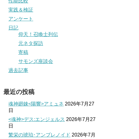
性能比較
実践＆検証
アンケート
日記
仰天！召喚士列伝
元ネタ探訪
寄稿
サモンズ座談会
過去記事
最近の投稿
魂神廻錬<陽響>アミュネ
2026年7月27
日
<魂神>デス:エンジェルス
2026年7月27
日
繁栄の琥珀･アンブレノイド
2026年7月