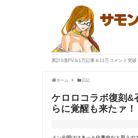
累計1億PV＆1万記事＆11万コメント
ホーム
日記
ケロロコラボ復刻&
らに覚醒も来たァ！
メンテ明けはきっと仕事中だと思うの