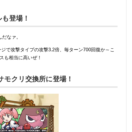
ルも登場！
んだなァ。
ジで攻撃タイプの攻撃3.2倍、毎ターン700回復か～こ
タスも相当に高いぜ！
がサモクリ交換所に登場！