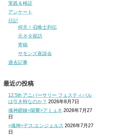
実践＆検証
アンケート
日記
仰天！召喚士列伝
元ネタ探訪
寄稿
サモンズ座談会
過去記事
最近の投稿
12.5th アニバーサリー フェスティバル
は引き時なのか？
2026年8月7日
魂神廻錬<陽響>アミュネ
2026年7月27
日
<魂神>デス:エンジェルス
2026年7月27
日