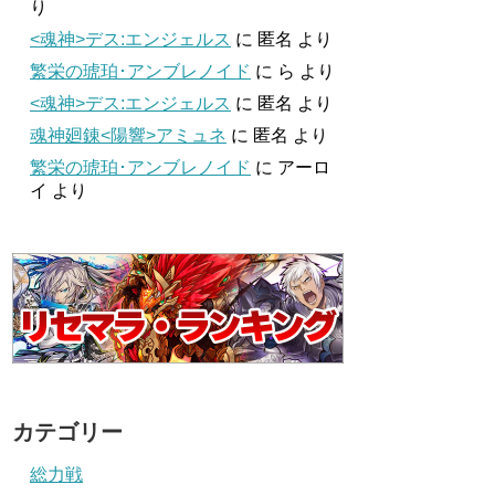
り
<魂神>デス:エンジェルス
に
匿名
より
繁栄の琥珀･アンブレノイド
に
ら
より
<魂神>デス:エンジェルス
に
匿名
より
魂神廻錬<陽響>アミュネ
に
匿名
より
繁栄の琥珀･アンブレノイド
に
アーロ
イ
より
カテゴリー
総力戦