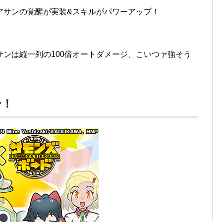
アサンの覚醒が実装&スキルがパワーアップ！
！
ンは縦一列の100倍オートダメージ、こいつァ強そう
ー！