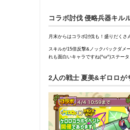
コラボ討伐 侵略兵器キル
月末からはコラボ討伐も！盛りだくさ
スキルが15倍反撃&ノックバックダメー
れも面白いキャラですね(^ω^)ステー
2人の戦士 夏美&ギロロ