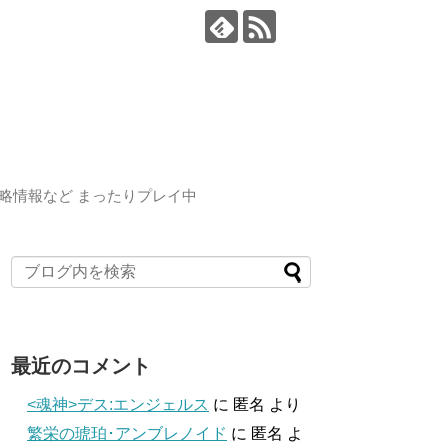
略情報など まったりプレイ中
最近のコメント
<魂神>デス:エンジェルス
に
匿名
より
繁栄の琥珀･アンブレノイド
に
匿名
よ