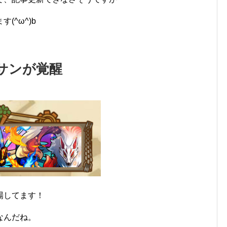
(^ω^)b
サンが覚醒
場してます！
なんだね。