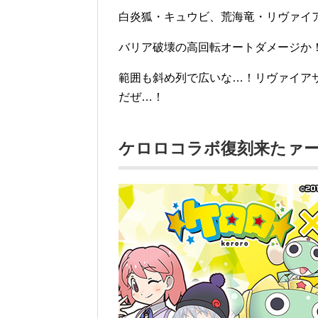
白炎狐・キュウビ、荒海竜・リヴァイ
バリア破壊の高回転オートダメージか
範囲も斜め列で広いな…！リヴァイアサ
だぜ…！
ケロロコラボ復刻来たァ