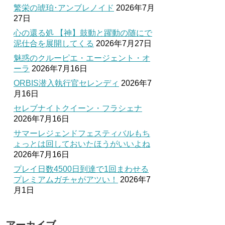
繁栄の琥珀･アンブレノイド
2026年7月
27日
心の還る処 【神】鼓動と躍動の随にで
泥仕合を展開してくる
2026年7月27日
魅惑のクルーピエ・エージェント・オ
ーラ
2026年7月16日
ORBIS潜入執行官セレンディ
2026年7
月16日
セレブナイトクイーン・フラシェナ
2026年7月16日
サマーレジェンドフェスティバルもち
ょっとは回しておいたほうがいいよね
2026年7月16日
プレイ日数4500日到達で1回まわせる
プレミアムガチャがアツい！
2026年7
月1日