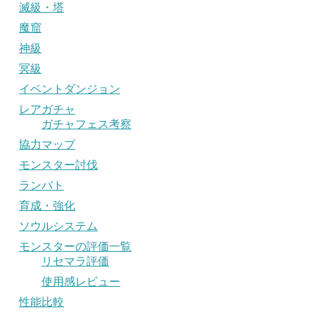
滅級・塔
魔窟
神級
冥級
イベントダンジョン
レアガチャ
ガチャフェス考察
協力マップ
モンスター討伐
ランバト
育成・強化
ソウルシステム
モンスターの評価一覧
リセマラ評価
使用感レビュー
性能比較