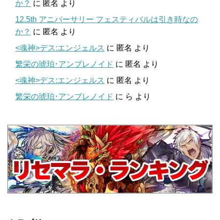
か？
に
匿名
より
12.5th アニバーサリー フェスティバルは引き時なの
か？
に
匿名
より
<魂神>デス:エンジェルス
に
匿名
より
繁栄の琥珀･アンブレノイド
に
匿名
より
<魂神>デス:エンジェルス
に
匿名
より
繁栄の琥珀･アンブレノイド
に
ら
より