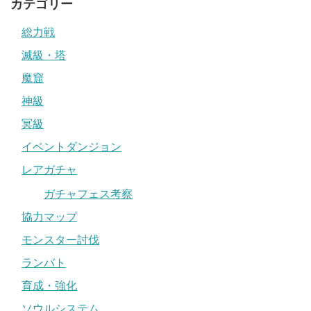
カテゴリー
総力戦
滅級・塔
魔窟
神級
冥級
イベントダンジョン
レアガチャ
ガチャフェス考察
協力マップ
モンスター討伐
ランバト
育成・強化
ソウルシステム