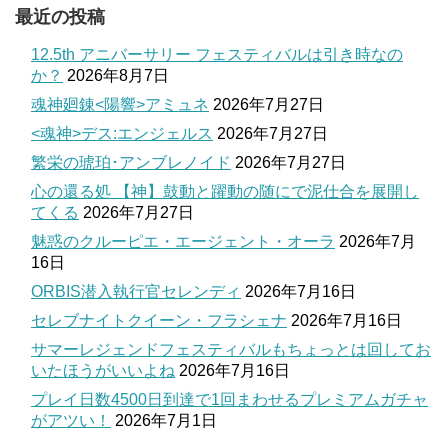
最近の投稿
12.5th アニバーサリー フェスティバルは引き時なの
か？
2026年8月7日
魂神廻錬<陽響>アミュネ
2026年7月27日
<魂神>デス:エンジェルス
2026年7月27日
繁栄の琥珀･アンブレノイド
2026年7月27日
心の還る処 【神】鼓動と躍動の随にで泥仕合を展開し
てくる
2026年7月27日
魅惑のクルーピエ・エージェント・オーラ
2026年7月
16日
ORBIS潜入執行官セレンディ
2026年7月16日
セレブナイトクイーン・フラシェナ
2026年7月16日
サマーレジェンドフェスティバルもちょっとは回してお
いたほうがいいよね
2026年7月16日
プレイ日数4500日到達で1回まわせるプレミアムガチャ
がアツい！
2026年7月1日