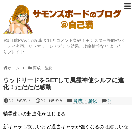
累計1億PV＆1万記事＆11万コメント突破！モンスター評価やパ
ーティ考察、リセマラ、レアガチャ結果、攻略情報など まった
りプレイ中
ホーム
育成・強化
ウッドリードをGETして風霊神使シルフに進
化！ただただ感動
2015/2/27
2016/9/25
育成・強化
0
精霊使いの超進化がはじまる
新キャラも欲しいけど過去キャラが強くなるのは嬉しいな
～。