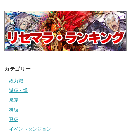
カテゴリー
総力戦
滅級・塔
魔窟
神級
冥級
イベントダンジョン