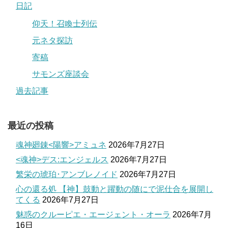
日記
仰天！召喚士列伝
元ネタ探訪
寄稿
サモンズ座談会
過去記事
最近の投稿
魂神廻錬<陽響>アミュネ
2026年7月27日
<魂神>デス:エンジェルス
2026年7月27日
繁栄の琥珀･アンブレノイド
2026年7月27日
心の還る処 【神】鼓動と躍動の随にで泥仕合を展開し
てくる
2026年7月27日
魅惑のクルーピエ・エージェント・オーラ
2026年7月
16日