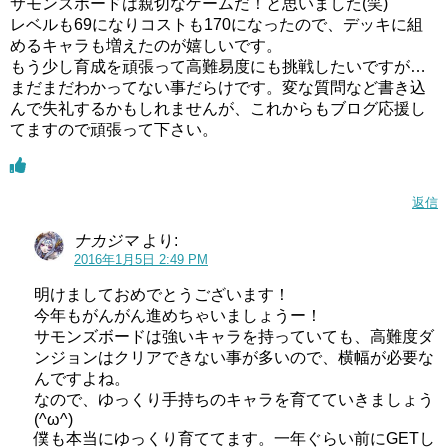
サモンズボードは親切なゲームだ！と思いました(笑)
レベルも69になりコストも170になったので、デッキに組
めるキャラも増えたのが嬉しいです。
もう少し育成を頑張って高難易度にも挑戦したいですが…
まだまだわかってない事だらけです。変な質問など書き込
んで失礼するかもしれませんが、これからもブログ応援し
てますので頑張って下さい。
返信
ナカジマ
より:
2016年1月5日 2:49 PM
明けましておめでとうございます！
今年もがんがん進めちゃいましょうー！
サモンズボードは強いキャラを持っていても、高難度ダ
ンジョンはクリアできない事が多いので、横幅が必要な
んですよね。
なので、ゆっくり手持ちのキャラを育てていきましょう
(^ω^)
僕も本当にゆっくり育ててます。一年ぐらい前にGETし