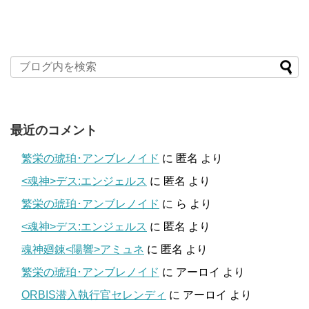
最近のコメント
繁栄の琥珀･アンブレノイド
に
匿名
より
<魂神>デス:エンジェルス
に
匿名
より
繁栄の琥珀･アンブレノイド
に
ら
より
<魂神>デス:エンジェルス
に
匿名
より
魂神廻錬<陽響>アミュネ
に
匿名
より
繁栄の琥珀･アンブレノイド
に
アーロイ
より
ORBIS潜入執行官セレンディ
に
アーロイ
より