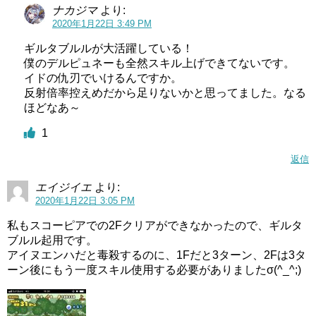
ナカジマ
より:
2020年1月22日 3:49 PM
ギルタブルルが大活躍している！
僕のデルピュネーも全然スキル上げできてないです。
イドの仇刃でいけるんですか。
反射倍率控えめだから足りないかと思ってました。なる
ほどなあ～
1
返信
エイジイエ
より:
2020年1月22日 3:05 PM
私もスコーピアでの2Fクリアができなかったので、ギルタ
ブルル起用です。
アイヌエンハだと毒殺するのに、1Fだと3ターン、2Fは3タ
ーン後にもう一度スキル使用する必要がありましたσ(^_^;)