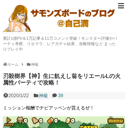
累計1億PV＆1万記事＆11万コメント突破！モンスター評価やパ
ーティ考察、リセマラ、レアガチャ結果、攻略情報など まった
りプレイ中
ホーム
神級
刃殺樹界【神】生に飢えし翁をリエールLの火
属性パーティで攻略！
2020/1/22
神級
39
ミッション報酬でチビアッペンが貰えるぜ！