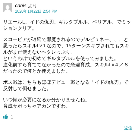
canis
より:
2020年1月22日 2:54 PM
リエールL、イドの仇刃、ギルタブルル、ベリアル、でミッ
ションクリア。
スコーピアが遅延で邪魔されるのでデルピュネー、、、と
思ったらスキルLv１なので、15ターンスキブされてもスキ
ルがまだ使えないヘタレっぷり。
というわけで初めてギルタブルルを使ってみました。
進化前すら育ててなかったので急遽育成。スキルLv４／８
だったので何とか使えました。
ボス戦はこちらもほぼデビュー戦となる「イドの仇刃」で
反射して倒せました。
いつ何が必要になるか分かりませんね。
育成サボっちゃアカンですわ。
1
返信