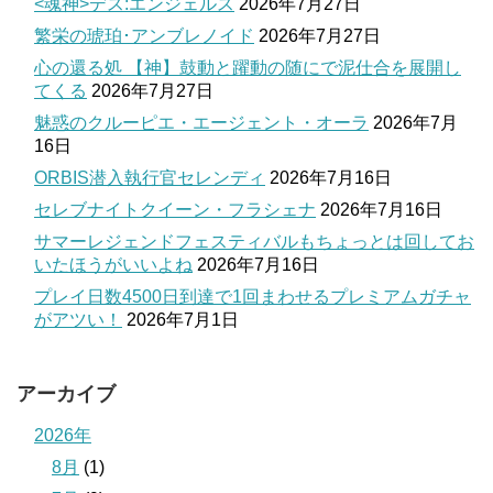
<魂神>デス:エンジェルス
2026年7月27日
繁栄の琥珀･アンブレノイド
2026年7月27日
心の還る処 【神】鼓動と躍動の随にで泥仕合を展開し
てくる
2026年7月27日
魅惑のクルーピエ・エージェント・オーラ
2026年7月
16日
ORBIS潜入執行官セレンディ
2026年7月16日
セレブナイトクイーン・フラシェナ
2026年7月16日
サマーレジェンドフェスティバルもちょっとは回してお
いたほうがいいよね
2026年7月16日
プレイ日数4500日到達で1回まわせるプレミアムガチャ
がアツい！
2026年7月1日
アーカイブ
2026年
8月
(1)