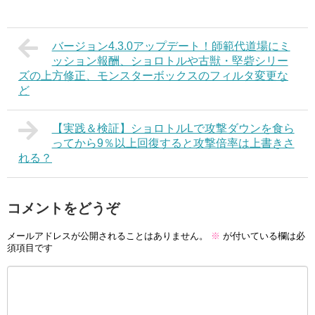
バージョン4.3.0アップデート！師範代道場にミ
ッション報酬、ショロトルや古獣・堅砦シリー
ズの上方修正、モンスターボックスのフィルタ変更な
ど
【実践＆検証】ショロトルLで攻撃ダウンを食ら
ってから9％以上回復すると攻撃倍率は上書きさ
れる？
コメントをどうぞ
メールアドレスが公開されることはありません。
※
が付いている欄は必
須項目です