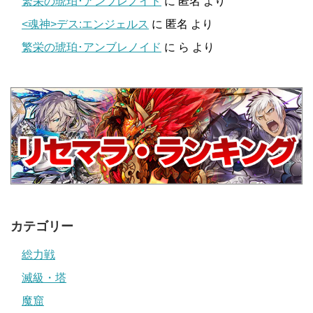
繁栄の琥珀･アンブレノイド
に
匿名
より
<魂神>デス:エンジェルス
に
匿名
より
繁栄の琥珀･アンブレノイド
に
ら
より
カテゴリー
総力戦
滅級・塔
魔窟