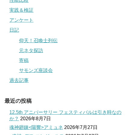
性能比較
実践＆検証
アンケート
日記
仰天！召喚士列伝
元ネタ探訪
寄稿
サモンズ座談会
過去記事
最近の投稿
12.5th アニバーサリー フェスティバルは引き時なの
か？
2026年8月7日
魂神廻錬<陽響>アミュネ
2026年7月27日