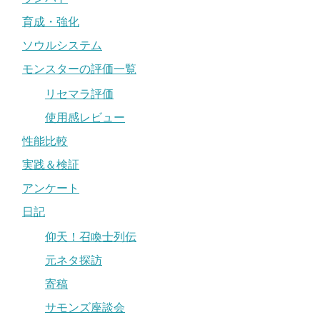
育成・強化
ソウルシステム
モンスターの評価一覧
リセマラ評価
使用感レビュー
性能比較
実践＆検証
アンケート
日記
仰天！召喚士列伝
元ネタ探訪
寄稿
サモンズ座談会