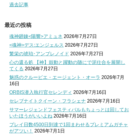
過去記事
最近の投稿
魂神廻錬<陽響>アミュネ
2026年7月27日
<魂神>デス:エンジェルス
2026年7月27日
繁栄の琥珀･アンブレノイド
2026年7月27日
心の還る処 【神】鼓動と躍動の随にで泥仕合を展開し
てくる
2026年7月27日
魅惑のクルーピエ・エージェント・オーラ
2026年7月
16日
ORBIS潜入執行官セレンディ
2026年7月16日
セレブナイトクイーン・フラシェナ
2026年7月16日
サマーレジェンドフェスティバルもちょっとは回してお
いたほうがいいよね
2026年7月16日
プレイ日数4500日到達で1回まわせるプレミアムガチャ
がアツい！
2026年7月1日