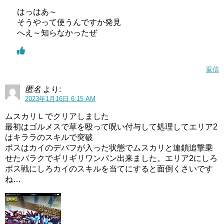
はっはあ～
そうやって使うんですか発見
へえ～知らなかったぜ
返信
匿名
より:
2023年1月16日 6:15 AM
ムスカリＬでクリアしました
最初はゴルメスで草を殴って呪い付与して処理してエリア2
はキララのスキルで突破
ボスはカイのデバフが入った状態でムスカリと連鎖追撃乗
せたバラクでギリギリワンパン出来ました。エリア2にしろ
ボス戦にしろカイのスキルを当てにすると面倒くさいです
ね…