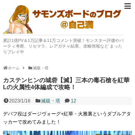
累計1億PV＆1万記事＆11万コメント突破！モンスター評価やパ
ーティ考察、リセマラ、レアガチャ結果、攻略情報など まった
りプレイ中
ホーム
滅級・塔
カステンヒンの城砦【滅】三本の毒石槍を紅華
Lの火属性4体編成で攻略！
2023/1/16
滅級・塔
12
デバフ役はダージヴォーグ+紅華・火雅裏というダブルアタ
ッカーで攻めてみました！