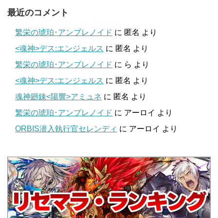
最近のコメント
繁栄の琥珀･アンブレノイド
に
匿名
より
<魂神>デス:エンジェルス
に
匿名
より
繁栄の琥珀･アンブレノイド
に
ら
より
<魂神>デス:エンジェルス
に
匿名
より
魂神廻錬<陽響>アミュネ
に
匿名
より
繁栄の琥珀･アンブレノイド
に
アーロイ
より
ORBIS潜入執行官セレンディ
に
アーロイ
より