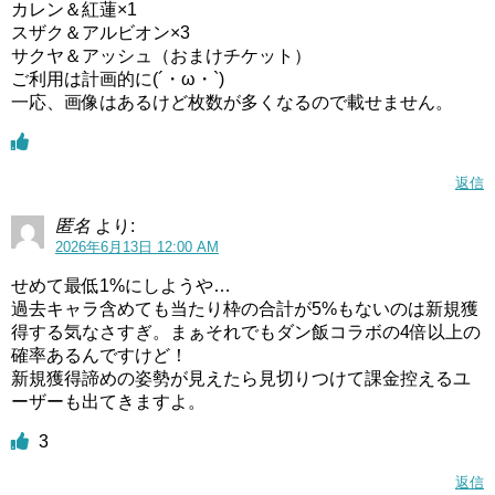
カレン＆紅蓮×1
スザク＆アルビオン×3
サクヤ＆アッシュ（おまけチケット）
ご利用は計画的に(´・ω・`)
一応、画像はあるけど枚数が多くなるので載せません。
返信
匿名
より:
2026年6月13日 12:00 AM
せめて最低1%にしようや…
過去キャラ含めても当たり枠の合計が5%もないのは新規獲
得する気なさすぎ。まぁそれでもダン飯コラボの4倍以上の
確率あるんですけど！
新規獲得諦めの姿勢が見えたら見切りつけて課金控えるユ
ーザーも出てきますよ。
3
返信