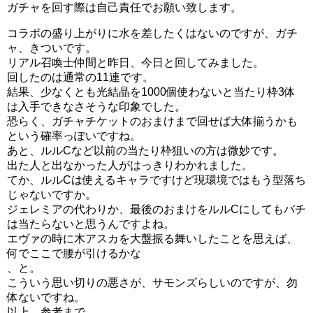
ガチャを回す際は自己責任でお願い致します。
コラボの盛り上がりに水を差したくはないのですが、ガチ
ャ、きついです。
リアル召喚士仲間と昨日、今日と回してみました。
回したのは通常の11連です。
結果、少なくとも光結晶を1000個使わないと当たり枠3体
は入手できなさそうな印象でした。
恐らく、ガチャチケットのおまけまで回せば大体揃うかも
という確率っぽいですね。
あと、ルルCなど以前の当たり枠狙いの方は微妙です。
出た人と出なかった人がはっきりわかれました。
てか、ルルCは使えるキャラですけど現環境ではもう型落ち
じゃないですか。
ジェレミアの代わりか、最後のおまけをルルCにしてもバチ
は当たらないと思うんですよね。
エヴァの時に木アスカを大盤振る舞いしたことを思えば、
何でここで腰が引けるかな
、と。
こういう思い切りの悪さが、サモンズらしいのですが、勿
体ないですね。
以上、参考まで。