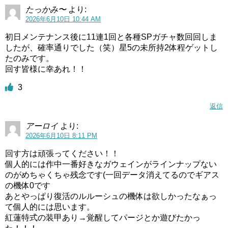
たっかみ〜
より:
2026年6月10日 10:44 AM
初日メンテナンス後に11連1回と各種SPガチャ数回回しま
したが、確率通りでした（笑）星5の未所持2体程ゲットし
たのみです。
回す皆様に幸あれ！！
3
返信
アーロイ
より:
2026年6月10日 8:11 PM
回す方は頑張ってください！！
個人的には作中一番好きなガウェインがラインナップない
のがめちゃくちゃ残念です(一回データ消えてるのでギアス
の機体0です
あとやっぱり復活のルルーシュの機体は欲しかったなぁっ
て個人的には思います。
紅蓮特式の装甲あり→覚醒してパージとか遊びたかっ