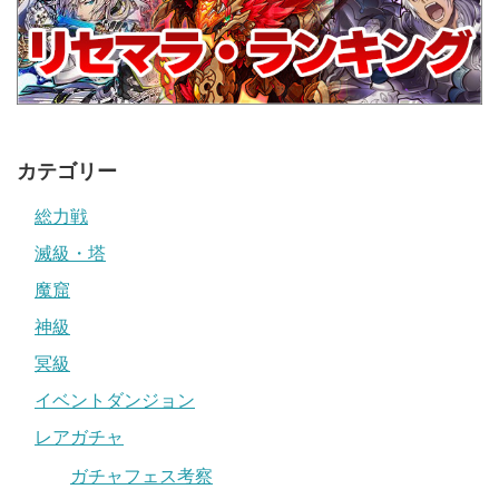
カテゴリー
総力戦
滅級・塔
魔窟
神級
冥級
イベントダンジョン
レアガチャ
ガチャフェス考察