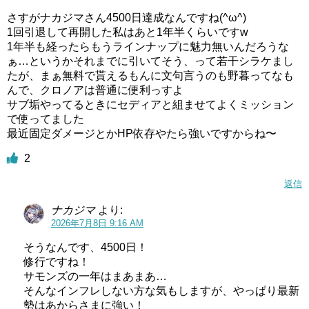
さすがナカジマさん4500日達成なんですね(^ω^)
1回引退して再開した私はあと1年半くらいですw
1年半も経ったらもうラインナップに魅力無いんだろうな
ぁ…というかそれまでに引いてそう、って若干シラケまし
たが、まぁ無料で貰えるもんに文句言うのも野暮ってなも
んで、クロノアは普通に便利っすよ
サブ垢やってるときにセディアと組ませてよくミッション
で使ってました
最近固定ダメージとかHP依存やたら強いですからね〜
2
返信
ナカジマ
より:
2026年7月8日 9:16 AM
そうなんです、4500日！
修行ですね！
サモンズの一年はまあまあ…
そんなインフレしない方な気もしますが、やっぱり最新
勢はあからさまに強い！