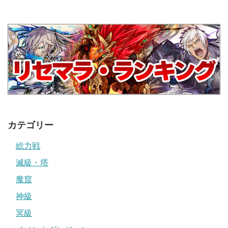
カテゴリー
総力戦
滅級・塔
魔窟
神級
冥級