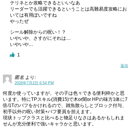
テリネとか攻略できるといいなあ
リーダーでも活躍できるということは高難易度攻略にお
いては有用ぽいですね
やったぜ
シール解除からの呪い！？
いやいや、さすがにそれは…
いやいや…
1
返信
匿名
より:
2026年7月2日 6:54 PM
何度か使っていますが、その子は色々できる便利枠かと思
います。特にTPスキル(消費15)で木or闇or HPの味方1体に7
倍/1Tのバフをかけれるので、雑魚散らしとブロック付与、
初手以外の呪い対策+バフ要員を担えます。
現状トップクラスと比べると物足りなさはあるかもしれま
せんが充分便利で強いキャラかと思います。