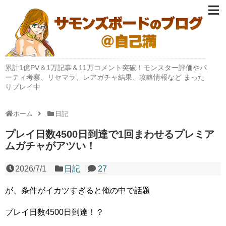
累計1億PV＆1万記事＆11万コメント突破！モンスター評価やパ
ーティ考察、リセマラ、レアガチャ結果、攻略情報など まった
りプレイ中
ホーム
日記
プレイ日数4500日到達で1回まわせるプレミア
ムガチャがアツい！
2026/7/1
日記
27
が、条件がイカツすぎると俺の中で話題
プレイ日数4500日到達！？