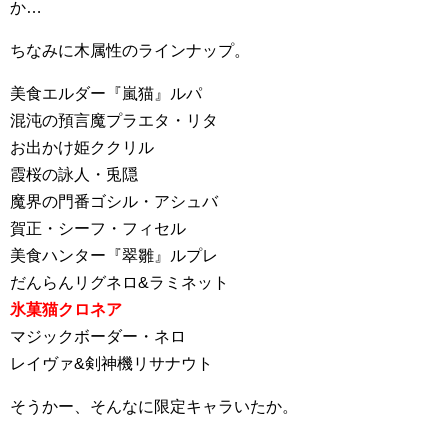
か…
ちなみに木属性のラインナップ。
美食エルダー『嵐猫』ルパ
混沌の預言魔プラエタ・リタ
お出かけ姫ククリル
霞桜の詠人・兎隠
魔界の門番ゴシル・アシュバ
賀正・シーフ・フィセル
美食ハンター『翠雛』ルプレ
だんらんリグネロ&ラミネット
氷菓猫クロネア
マジックボーダー・ネロ
レイヴァ&剣神機リサナウト
そうかー、そんなに限定キャラいたか。