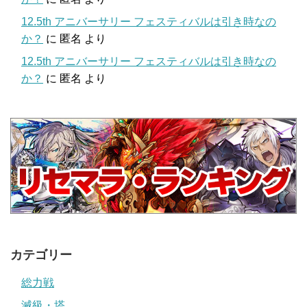
12.5th アニバーサリー フェスティバルは引き時なの
か？
に
匿名
より
12.5th アニバーサリー フェスティバルは引き時なの
か？
に
匿名
より
カテゴリー
総力戦
滅級・塔