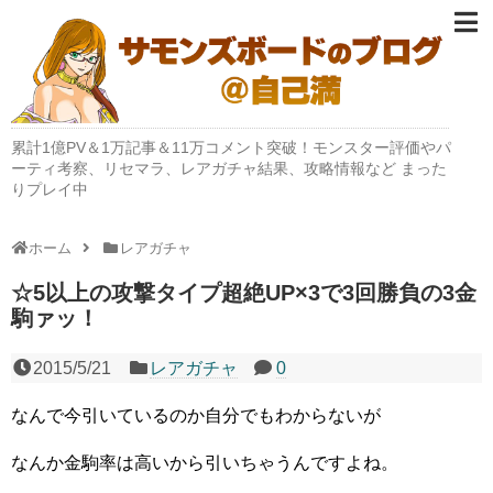
累計1億PV＆1万記事＆11万コメント突破！モンスター評価やパ
ーティ考察、リセマラ、レアガチャ結果、攻略情報など まった
りプレイ中
ホーム
レアガチャ
☆5以上の攻撃タイプ超絶UP×3で3回勝負の3金
駒ァッ！
2015/5/21
レアガチャ
0
なんで今引いているのか自分でもわからないが
なんか金駒率は高いから引いちゃうんですよね。