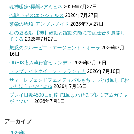
魂神廻錬<陽響>アミュネ
2026年7月27日
<魂神>デス:エンジェルス
2026年7月27日
繁栄の琥珀･アンブレノイド
2026年7月27日
心の還る処 【神】鼓動と躍動の随にで泥仕合を展開し
てくる
2026年7月27日
魅惑のクルーピエ・エージェント・オーラ
2026年7月
16日
ORBIS潜入執行官セレンディ
2026年7月16日
セレブナイトクイーン・フラシェナ
2026年7月16日
サマーレジェンドフェスティバルもちょっとは回してお
いたほうがいいよね
2026年7月16日
プレイ日数4500日到達で1回まわせるプレミアムガチャ
がアツい！
2026年7月1日
アーカイブ
2026年