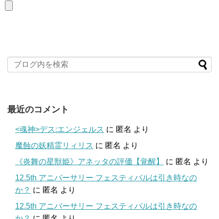
最近のコメント
<魂神>デス:エンジェルス
に
匿名
より
魔蝕の妖精霊リィリス
に
匿名
より
《炎舞の星獣姫》アネッタの評価【覚醒】
に
匿名
より
12.5th アニバーサリー フェスティバルは引き時なの
か？
に
匿名
より
12.5th アニバーサリー フェスティバルは引き時なの
か？
に
匿名
より