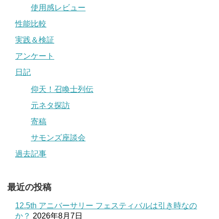
使用感レビュー
性能比較
実践＆検証
アンケート
日記
仰天！召喚士列伝
元ネタ探訪
寄稿
サモンズ座談会
過去記事
最近の投稿
12.5th アニバーサリー フェスティバルは引き時なの
か？
2026年8月7日