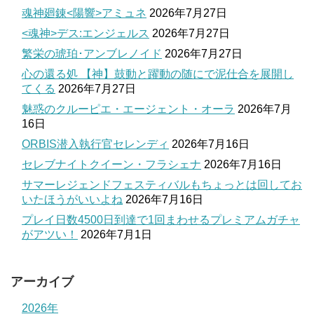
魂神廻錬<陽響>アミュネ
2026年7月27日
<魂神>デス:エンジェルス
2026年7月27日
繁栄の琥珀･アンブレノイド
2026年7月27日
心の還る処 【神】鼓動と躍動の随にで泥仕合を展開し
てくる
2026年7月27日
魅惑のクルーピエ・エージェント・オーラ
2026年7月
16日
ORBIS潜入執行官セレンディ
2026年7月16日
セレブナイトクイーン・フラシェナ
2026年7月16日
サマーレジェンドフェスティバルもちょっとは回してお
いたほうがいいよね
2026年7月16日
プレイ日数4500日到達で1回まわせるプレミアムガチャ
がアツい！
2026年7月1日
アーカイブ
2026年