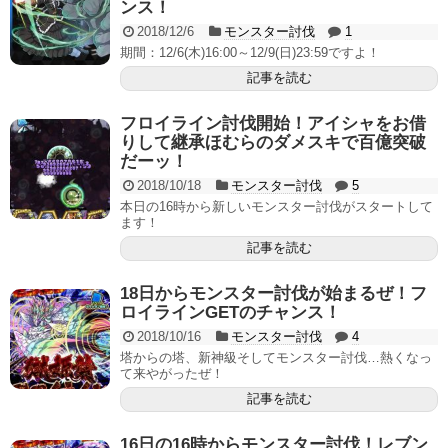
ンス！
2018/12/6
モンスター討伐
1
期間：12/6(木)16:00～12/9(日)23:59ですよ！
記事を読む
フロイライン討伐開始！アイシャをお借
りして継承ほむらのダメスキで百億突破
だーッ！
2018/10/18
モンスター討伐
5
本日の16時から新しいモンスター討伐がスタートして
ます！
記事を読む
18日からモンスター討伐が始まるぜ！フ
ロイラインGETのチャンス！
2018/10/16
モンスター討伐
4
塔からの塔、新神級そしてモンスター討伐…熱くなっ
て来やがったぜ！
記事を読む
16日の16時からモンスター討伐！レブン