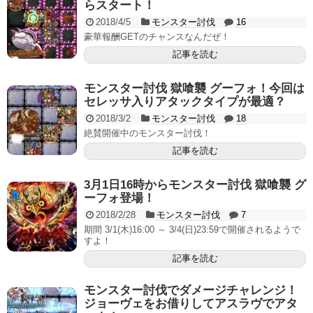
らスタート！
2018/4/5
モンスター討伐
16
豪華報酬GETのチャンスなんだぜ！
記事を読む
モンスター討伐 獄喰襲 グーフォ！今回は
セレッサ入りアタックタイプが最適？
2018/3/2
モンスター討伐
18
絶賛開催中のモンスター討伐！
記事を読む
3月1日16時からモンスター討伐 獄喰襲 グ
ーフォ登場！
2018/2/28
モンスター討伐
7
期間 3/1(木)16:00 ～ 3/4(日)23:59で開催されるようで
すよ！
記事を読む
モンスター討伐でダメージチャレンジ！
ジョーヴェをお借りしてアスラヴでアタ