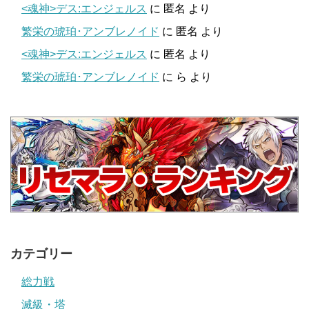
<魂神>デス:エンジェルス
に
匿名
より
繁栄の琥珀･アンブレノイド
に
匿名
より
<魂神>デス:エンジェルス
に
匿名
より
繁栄の琥珀･アンブレノイド
に
ら
より
カテゴリー
総力戦
滅級・塔