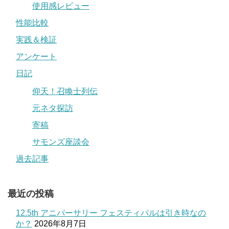
使用感レビュー
性能比較
実践＆検証
アンケート
日記
仰天！召喚士列伝
元ネタ探訪
寄稿
サモンズ座談会
過去記事
最近の投稿
12.5th アニバーサリー フェスティバルは引き時なの
か？
2026年8月7日