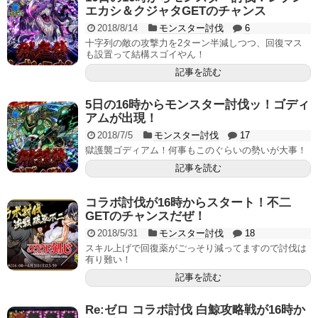
エカシ＆クジャタGETのチャンス
2018/8/14
モンスター討伐
6
十字列の敵の攻撃力を2ターン半減しつつ、回復マス
も設置って結構スゴイやん！
記事を読む
5日の16時からモンスター討伐ッ！ゴディ
アムが出現！
2018/7/5
モンスター討伐
17
獄護襲ゴディアム！何事もこのぐらいの勢いが大事！
記事を読む
コラボ討伐が16時からスタート！不二
GETのチャンスだぜ！
2018/5/31
モンスター討伐
18
スキル上げで回復薬がごっそり減ってますので討伐は
有り難い！
記事を読む
Re:ゼロ コラボ討伐 白鯨攻略戦が16時か