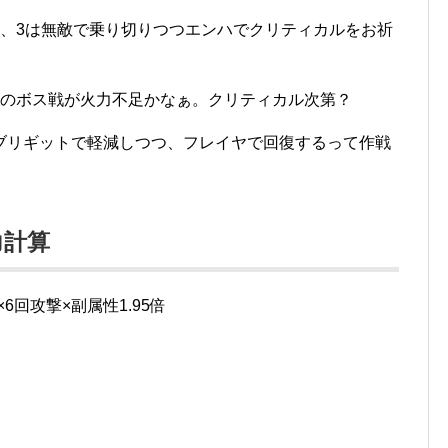
て、3は無敵で乗り切りつつエンハでクリティカルをお祈
トのボス戦が火力不足かなぁ。クリティカル次第？
ブリギットで軽減しつつ、フレイヤで回復するって作戦
力計算
×6回攻撃×副属性1.95倍