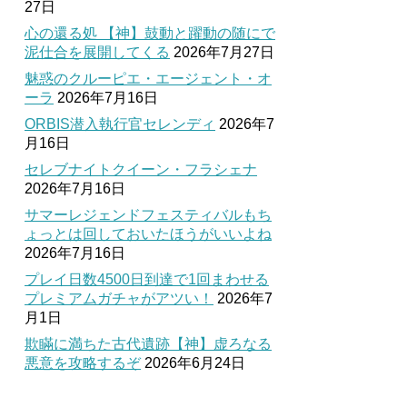
27日
心の還る処 【神】鼓動と躍動の随にで
泥仕合を展開してくる
2026年7月27日
魅惑のクルーピエ・エージェント・オ
ーラ
2026年7月16日
ORBIS潜入執行官セレンディ
2026年7
月16日
セレブナイトクイーン・フラシェナ
2026年7月16日
サマーレジェンドフェスティバルもち
ょっとは回しておいたほうがいいよね
2026年7月16日
プレイ日数4500日到達で1回まわせる
プレミアムガチャがアツい！
2026年7
月1日
欺瞞に満ちた古代遺跡【神】虚ろなる
悪意を攻略するぞ
2026年6月24日