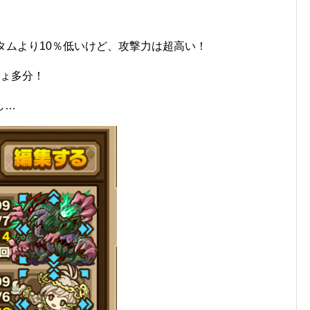
タムより10％低いけど、攻撃力は超高い！
しょ多分！
し…