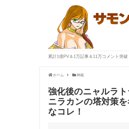
累計1億PV＆1万記事＆11万コメント
ホーム
神級
強化後のニャルラト
ニラカンの塔対策を
なコレ！