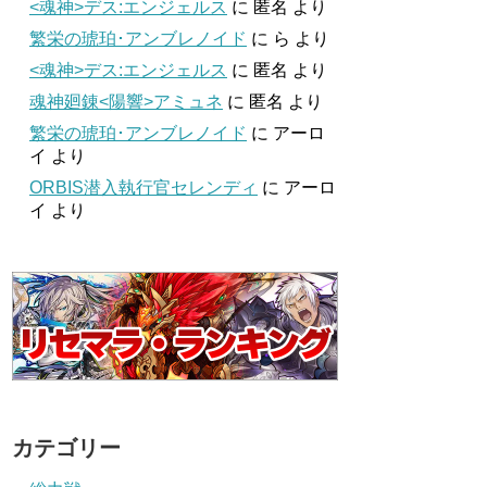
<魂神>デス:エンジェルス
に
匿名
より
繁栄の琥珀･アンブレノイド
に
ら
より
<魂神>デス:エンジェルス
に
匿名
より
魂神廻錬<陽響>アミュネ
に
匿名
より
繁栄の琥珀･アンブレノイド
に
アーロ
イ
より
ORBIS潜入執行官セレンディ
に
アーロ
イ
より
カテゴリー