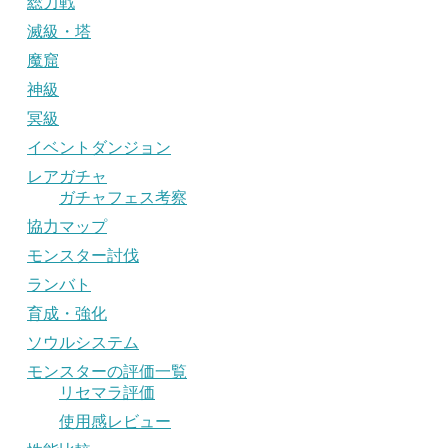
総力戦
滅級・塔
魔窟
神級
冥級
イベントダンジョン
レアガチャ
ガチャフェス考察
協力マップ
モンスター討伐
ランバト
育成・強化
ソウルシステム
モンスターの評価一覧
リセマラ評価
使用感レビュー