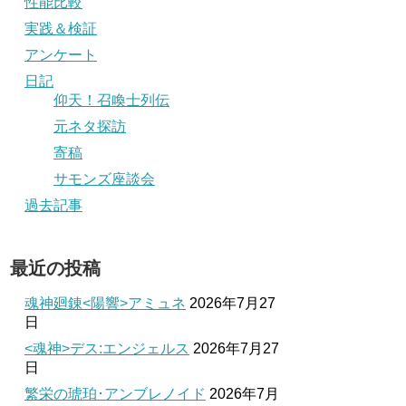
性能比較
実践＆検証
アンケート
日記
仰天！召喚士列伝
元ネタ探訪
寄稿
サモンズ座談会
過去記事
最近の投稿
魂神廻錬<陽響>アミュネ
2026年7月27
日
<魂神>デス:エンジェルス
2026年7月27
日
繁栄の琥珀･アンブレノイド
2026年7月