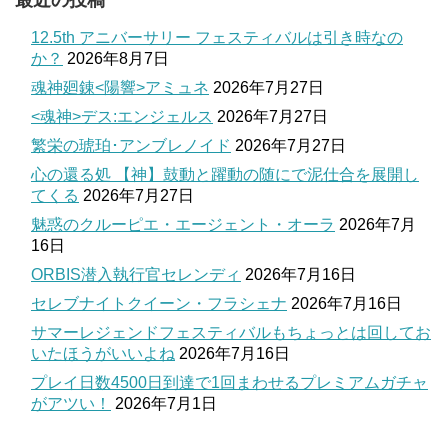
最近の投稿
12.5th アニバーサリー フェスティバルは引き時なの
か？
2026年8月7日
魂神廻錬<陽響>アミュネ
2026年7月27日
<魂神>デス:エンジェルス
2026年7月27日
繁栄の琥珀･アンブレノイド
2026年7月27日
心の還る処 【神】鼓動と躍動の随にで泥仕合を展開し
てくる
2026年7月27日
魅惑のクルーピエ・エージェント・オーラ
2026年7月
16日
ORBIS潜入執行官セレンディ
2026年7月16日
セレブナイトクイーン・フラシェナ
2026年7月16日
サマーレジェンドフェスティバルもちょっとは回してお
いたほうがいいよね
2026年7月16日
プレイ日数4500日到達で1回まわせるプレミアムガチャ
がアツい！
2026年7月1日