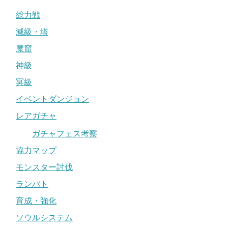
総力戦
滅級・塔
魔窟
神級
冥級
イベントダンジョン
レアガチャ
ガチャフェス考察
協力マップ
モンスター討伐
ランバト
育成・強化
ソウルシステム