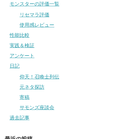
モンスターの評価一覧
リセマラ評価
使用感レビュー
性能比較
実践＆検証
アンケート
日記
仰天！召喚士列伝
元ネタ探訪
寄稿
サモンズ座談会
過去記事