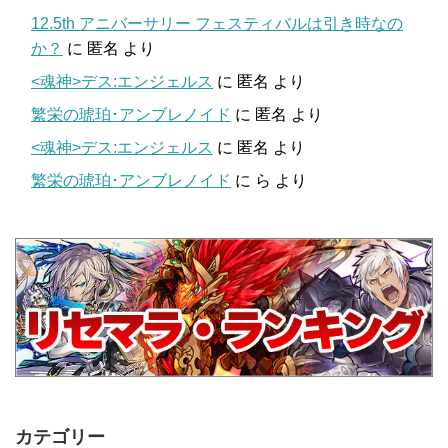
12.5th アニバーサリー フェスティバルは引き時なの
か？
に
匿名
より
<魂神>デス:エンジェルス
に
匿名
より
繁栄の琥珀･アンブレノイド
に
匿名
より
<魂神>デス:エンジェルス
に
匿名
より
繁栄の琥珀･アンブレノイド
に
ら
より
カテゴリー