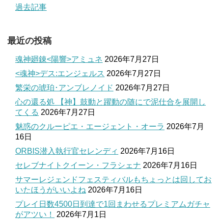
過去記事
最近の投稿
魂神廻錬<陽響>アミュネ
2026年7月27日
<魂神>デス:エンジェルス
2026年7月27日
繁栄の琥珀･アンブレノイド
2026年7月27日
心の還る処 【神】鼓動と躍動の随にで泥仕合を展開し
てくる
2026年7月27日
魅惑のクルーピエ・エージェント・オーラ
2026年7月
16日
ORBIS潜入執行官セレンディ
2026年7月16日
セレブナイトクイーン・フラシェナ
2026年7月16日
サマーレジェンドフェスティバルもちょっとは回してお
いたほうがいいよね
2026年7月16日
プレイ日数4500日到達で1回まわせるプレミアムガチャ
がアツい！
2026年7月1日