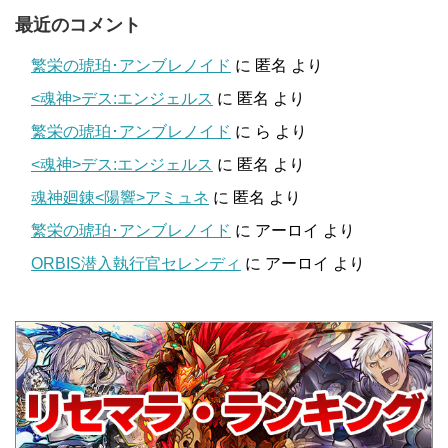
最近のコメント
繁栄の琥珀･アンブレノイド
に
匿名
より
<魂神>デス:エンジェルス
に
匿名
より
繁栄の琥珀･アンブレノイド
に
ら
より
<魂神>デス:エンジェルス
に
匿名
より
魂神廻錬<陽響>アミュネ
に
匿名
より
繁栄の琥珀･アンブレノイド
に
アーロイ
より
ORBIS潜入執行官セレンディ
に
アーロイ
より