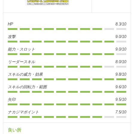
HP
8.3/10
攻撃
9.0/10
能力・スロット
9.0/10
リーダースキル
8.0/10
スキルの威力・効果
9.8/10
スキルの回転力・範囲
9.6/10
矢印
9.5/10
ナカジマポイント
7.5/10
良い所