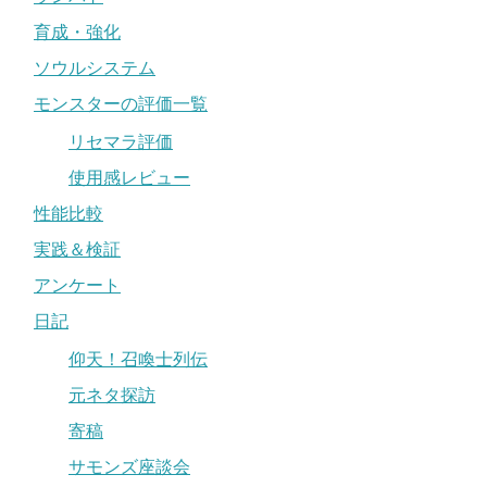
育成・強化
ソウルシステム
モンスターの評価一覧
リセマラ評価
使用感レビュー
性能比較
実践＆検証
アンケート
日記
仰天！召喚士列伝
元ネタ探訪
寄稿
サモンズ座談会