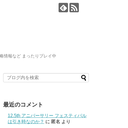
略情報など まったりプレイ中
最近のコメント
12.5th アニバーサリー フェスティバル
は引き時なのか？
に
匿名
より