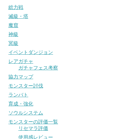
総力戦
滅級・塔
魔窟
神級
冥級
イベントダンジョン
レアガチャ
ガチャフェス考察
協力マップ
モンスター討伐
ランバト
育成・強化
ソウルシステム
モンスターの評価一覧
リセマラ評価
使用感レビュー