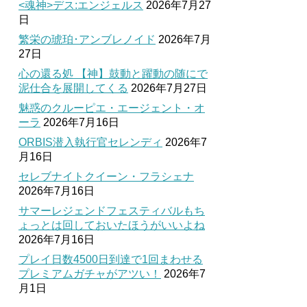
<魂神>デス:エンジェルス
2026年7月27
日
繁栄の琥珀･アンブレノイド
2026年7月
27日
心の還る処 【神】鼓動と躍動の随にで
泥仕合を展開してくる
2026年7月27日
魅惑のクルーピエ・エージェント・オ
ーラ
2026年7月16日
ORBIS潜入執行官セレンディ
2026年7
月16日
セレブナイトクイーン・フラシェナ
2026年7月16日
サマーレジェンドフェスティバルもち
ょっとは回しておいたほうがいいよね
2026年7月16日
プレイ日数4500日到達で1回まわせる
プレミアムガチャがアツい！
2026年7
月1日