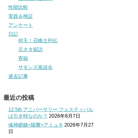
性能比較
実践＆検証
アンケート
日記
仰天！召喚士列伝
元ネタ探訪
寄稿
サモンズ座談会
過去記事
最近の投稿
12.5th アニバーサリー フェスティバル
は引き時なのか？
2026年8月7日
魂神廻錬<陽響>アミュネ
2026年7月27
日