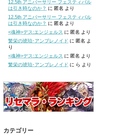
12.5th アニバーサリー フェスティバル
は引き時なのか？
に
匿名
より
12.5th アニバーサリー フェスティバル
は引き時なのか？
に
匿名
より
<魂神>デス:エンジェルス
に
匿名
より
繁栄の琥珀･アンブレノイド
に
匿名
よ
り
<魂神>デス:エンジェルス
に
匿名
より
繁栄の琥珀･アンブレノイド
に
ら
より
カテゴリー