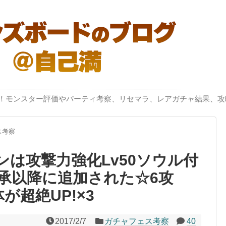
突破！モンスター評価やパーティ考察、リセマラ、レアガチャ結果、攻
ス考察
は攻撃力強化Lv50ソウル付
承以降に追加された☆6攻
が超絶UP!×3
2017/2/7
ガチャフェス考察
40