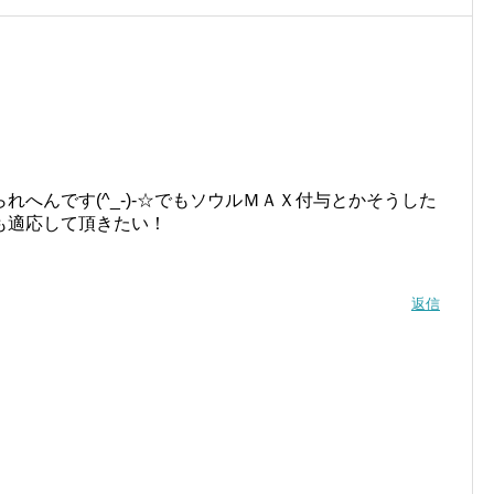
へんです(^_-)-☆でもソウルＭＡＸ付与とかそうした
も適応して頂きたい！
返信