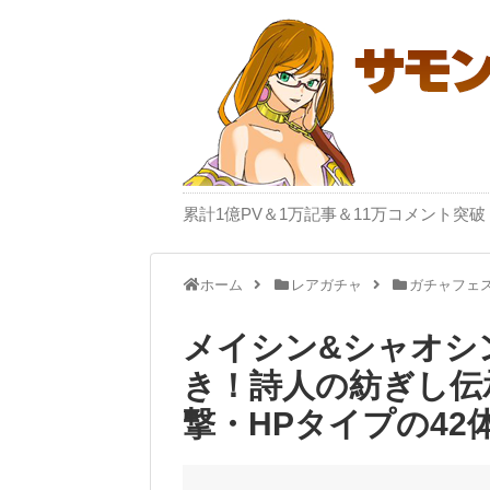
累計1億PV＆1万記事＆11万コメント
ホーム
レアガチャ
ガチャフェ
メイシン&シャオシン
き！詩人の紡ぎし伝
撃・HPタイプの42体