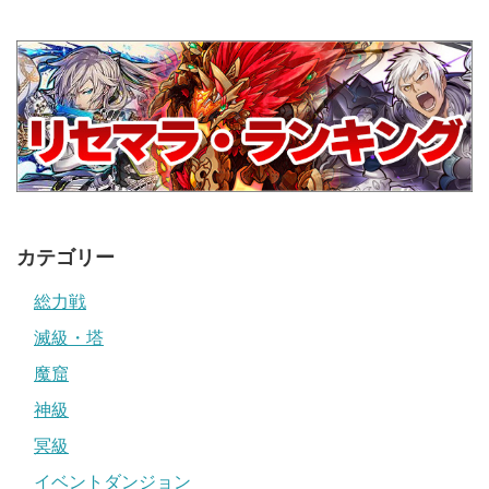
カテゴリー
総力戦
滅級・塔
魔窟
神級
冥級
イベントダンジョン