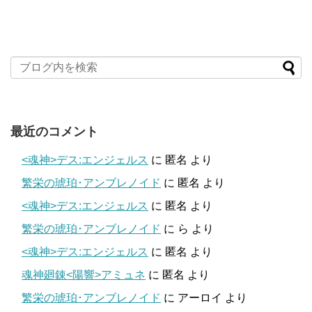
最近のコメント
<魂神>デス:エンジェルス
に
匿名
より
繁栄の琥珀･アンブレノイド
に
匿名
より
<魂神>デス:エンジェルス
に
匿名
より
繁栄の琥珀･アンブレノイド
に
ら
より
<魂神>デス:エンジェルス
に
匿名
より
魂神廻錬<陽響>アミュネ
に
匿名
より
繁栄の琥珀･アンブレノイド
に
アーロイ
より