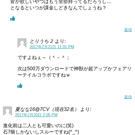
皆が欲しいやつはもう全部持ってるだろうし…
となるといつが課金しどきなんでしょうね？
返信
とりうち２
より:
2017年2月21日 11:01 PM
ですよねぇ～（＾－＾；
次は500万ダウンロードで神獣が超アップかフェアリ
ーテイルコラボですねｗ
返信
夏なな16@7CV（現在32名）
より:
2017年2月20日 2:05 PM
進化前は二人とも可愛いのに(笑)
石7個しかないしスルーですね(^_^)