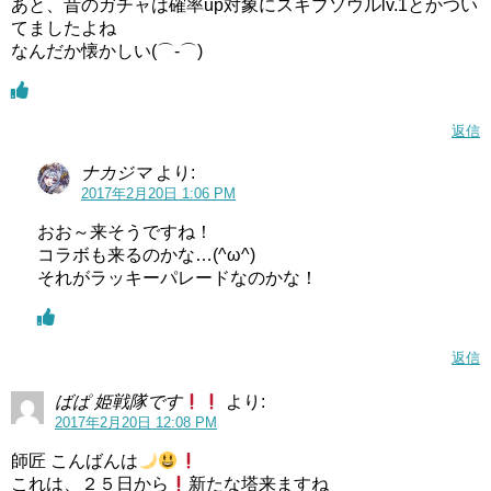
あと、昔のガチャは確率up対象にスキブソウルlv.1とかつい
てましたよね
なんだか懐かしい(⌒‐⌒)
返信
ナカジマ
より:
2017年2月20日 1:06 PM
おお～来そうですね！
コラボも来るのかな…(^ω^)
それがラッキーパレードなのかな！
返信
ばぱ 姫戦隊です
より:
2017年2月20日 12:08 PM
師匠 こんばんは
これは、２５日から
新たな塔来ますね