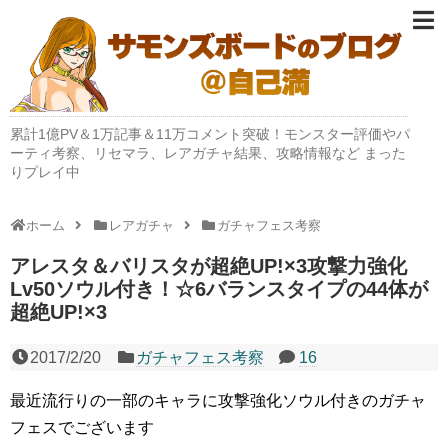
累計1億PV＆1万記事＆11万コメント突破！モンスター評価やパ
ーティ考察、リセマラ、レアガチャ結果、攻略情報など まった
りプレイ中
ホーム
レアガチャ
ガチャフェス考察
アレスタ＆バリスタが超絶UP!×3攻撃力強化
Lv50ソウル付き！☆6バランスタイプの44体が
超絶UP!×3
2017/2/20
ガチャフェス考察
16
最近流行りの一部のキャラに攻撃強化ソウル付きのガチャ
フェスでございます