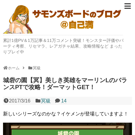
累計1億PV＆1万記事＆11万コメント突破！モンスター評価やパ
ーティ考察、リセマラ、レアガチャ結果、攻略情報など まった
りプレイ中
ホーム
冥級
城砦の園【冥】美しき英雄をマーリンLのバラ
ンスPTで攻略！ダーマットGET！
2017/3/16
冥級
14
新しいシリーズなのかな？イケメンが登場していますよ！