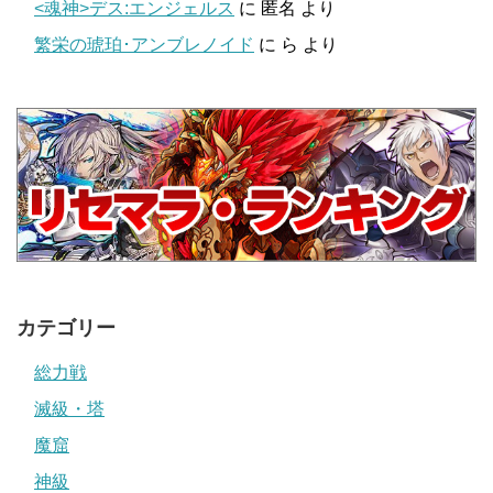
<魂神>デス:エンジェルス
に
匿名
より
繁栄の琥珀･アンブレノイド
に
ら
より
カテゴリー
総力戦
滅級・塔
魔窟
神級