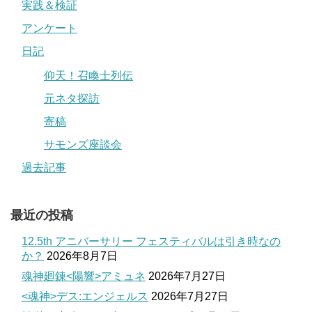
実践＆検証
アンケート
日記
仰天！召喚士列伝
元ネタ探訪
寄稿
サモンズ座談会
過去記事
最近の投稿
12.5th アニバーサリー フェスティバルは引き時なの
か？
2026年8月7日
魂神廻錬<陽響>アミュネ
2026年7月27日
<魂神>デス:エンジェルス
2026年7月27日