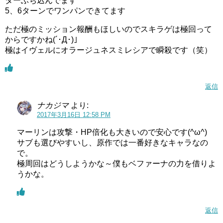
ターぶち込んでます
5、6ターンでワンパンできてます
ただ極のミッション報酬もほしいのでスキラゲは極回って
からですかね(´･Д･)」
極はイヴェルにオラージュネスミレシアで瞬殺です（笑）
返信
ナカジマ
より:
2017年3月16日 12:58 PM
マーリンは攻撃・HP倍化も大きいので安心です(^ω^)
サブも選びやすいし、原作では一番好きなキャラなの
で。
極周回はどうしようかな～僕もベファーナの力を借りよ
うかな。
返信