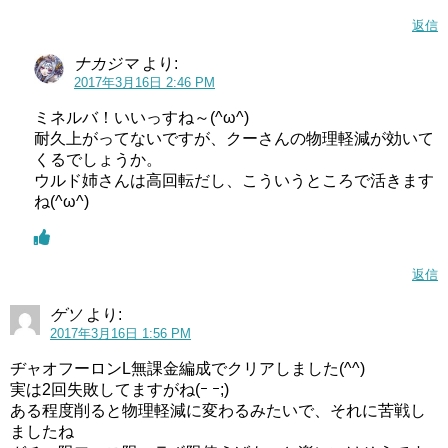
返信
ナカジマ
より:
2017年3月16日 2:46 PM
ミネルバ！いいっすね～(^ω^)
耐久上がってないですが、クーさんの物理軽減が効いて
くるでしょうか。
ウルド姉さんは高回転だし、こういうところで活きます
ね(^ω^)
返信
ゲソ
より:
2017年3月16日 1:56 PM
ヂャオフーロンL無課金編成でクリアしました(^^)
実は2回失敗してますがね(ｰ ｰ;)
ある程度削ると物理軽減に変わるみたいで、それに苦戦し
ましたね