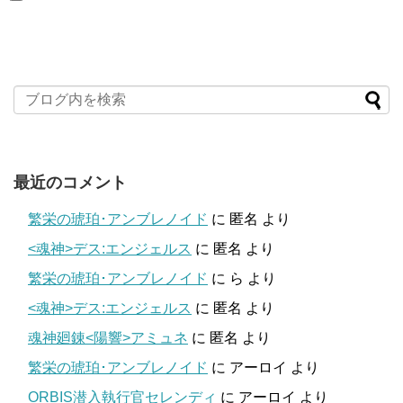
最近のコメント
繁栄の琥珀･アンブレノイド
に
匿名
より
<魂神>デス:エンジェルス
に
匿名
より
繁栄の琥珀･アンブレノイド
に
ら
より
<魂神>デス:エンジェルス
に
匿名
より
魂神廻錬<陽響>アミュネ
に
匿名
より
繁栄の琥珀･アンブレノイド
に
アーロイ
より
ORBIS潜入執行官セレンディ
に
アーロイ
より