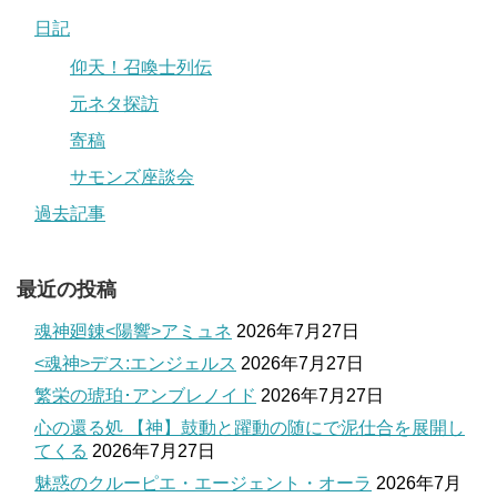
日記
仰天！召喚士列伝
元ネタ探訪
寄稿
サモンズ座談会
過去記事
最近の投稿
魂神廻錬<陽響>アミュネ
2026年7月27日
<魂神>デス:エンジェルス
2026年7月27日
繁栄の琥珀･アンブレノイド
2026年7月27日
心の還る処 【神】鼓動と躍動の随にで泥仕合を展開し
てくる
2026年7月27日
魅惑のクルーピエ・エージェント・オーラ
2026年7月