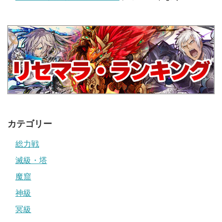
カテゴリー
総力戦
滅級・塔
魔窟
神級
冥級