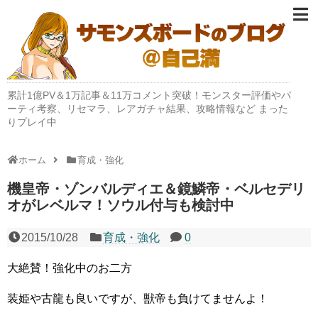
累計1億PV＆1万記事＆11万コメント突破！モンスター評価やパ
ーティ考察、リセマラ、レアガチャ結果、攻略情報など まった
りプレイ中
ホーム
育成・強化
機皇帝・ゾンバルディエ＆鏡鱗帝・ベルセデリ
オがレベルマ！ソウル付与も検討中
2015/10/28
育成・強化
0
大絶賛！強化中のお二方
装姫や古龍も良いですが、獣帝も負けてませんよ！