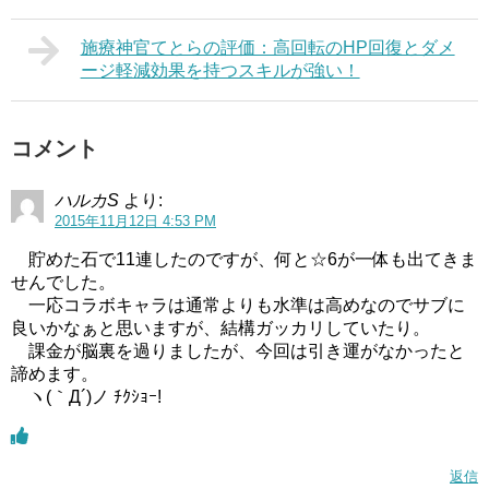
施療神官てとらの評価：高回転のHP回復とダメ
ージ軽減効果を持つスキルが強い！
コメント
ハルカS
より:
2015年11月12日 4:53 PM
貯めた石で11連したのですが、何と☆6が一体も出てきま
せんでした。
一応コラボキャラは通常よりも水準は高めなのでサブに
良いかなぁと思いますが、結構ガッカリしていたり。
課金が脳裏を過りましたが、今回は引き運がなかったと
諦めます。
ヽ(｀Д´)ノ ﾁｸｼｮｰ!
返信