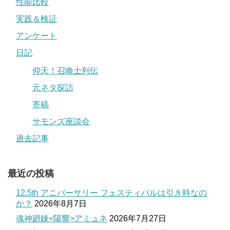
性能比較
実践＆検証
アンケート
日記
仰天！召喚士列伝
元ネタ探訪
寄稿
サモンズ座談会
過去記事
最近の投稿
12.5th アニバーサリー フェスティバルは引き時なの
か？
2026年8月7日
魂神廻錬<陽響>アミュネ
2026年7月27日