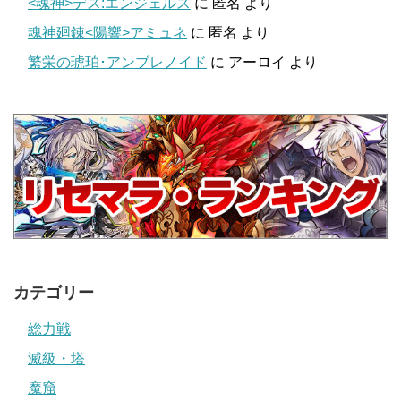
<魂神>デス:エンジェルス
に
匿名
より
魂神廻錬<陽響>アミュネ
に
匿名
より
繁栄の琥珀･アンブレノイド
に
アーロイ
より
カテゴリー
総力戦
滅級・塔
魔窟