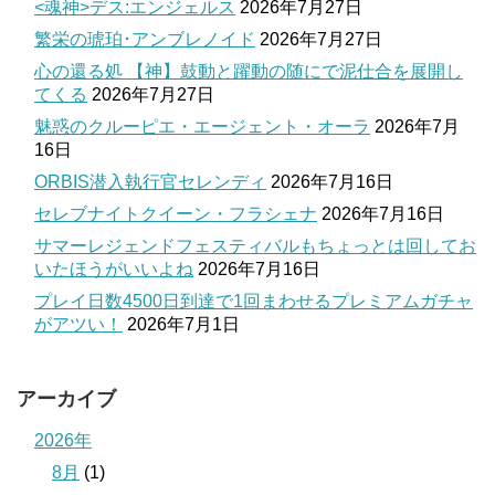
<魂神>デス:エンジェルス
2026年7月27日
繁栄の琥珀･アンブレノイド
2026年7月27日
心の還る処 【神】鼓動と躍動の随にで泥仕合を展開し
てくる
2026年7月27日
魅惑のクルーピエ・エージェント・オーラ
2026年7月
16日
ORBIS潜入執行官セレンディ
2026年7月16日
セレブナイトクイーン・フラシェナ
2026年7月16日
サマーレジェンドフェスティバルもちょっとは回してお
いたほうがいいよね
2026年7月16日
プレイ日数4500日到達で1回まわせるプレミアムガチャ
がアツい！
2026年7月1日
アーカイブ
2026年
8月
(1)