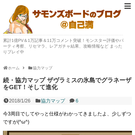
累計1億PV＆1万記事＆11万コメント突破！モンスター評価やパ
ーティ考察、リセマラ、レアガチャ結果、攻略情報など まった
りプレイ中
ホーム
協力マップ
続・協力マップ ザヴラミスの氷島でグラネーザ
をGET！そして進化
2018/1/26
協力マップ
6
今3周目でしてやっと仕様がわかってきましたよ、少しずつ
ですが(^ω^)