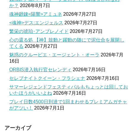
か？
2026年8月7日
魂神廻錬<陽響>アミュネ
2026年7月27日
<魂神>デス:エンジェルス
2026年7月27日
繁栄の琥珀･アンブレノイド
2026年7月27日
心の還る処 【神】鼓動と躍動の随にで泥仕合を展開し
てくる
2026年7月27日
魅惑のクルーピエ・エージェント・オーラ
2026年7月
16日
ORBIS潜入執行官セレンディ
2026年7月16日
セレブナイトクイーン・フラシェナ
2026年7月16日
サマーレジェンドフェスティバルもちょっとは回してお
いたほうがいいよね
2026年7月16日
プレイ日数4500日到達で1回まわせるプレミアムガチャ
がアツい！
2026年7月1日
アーカイブ