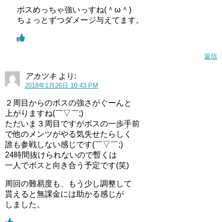
ボスめっちゃ強いっすね(＾ω＾)
ちょっとずつダメージ与えてます。
返信
アカツキ
より:
2018年1月26日 10:43 PM
２周目からのボスの強さがぐーんと
上がりますね(￣▽￣;)
ただいま３周目ですがボスの一歩手前
で他のメンツがやる気失せたらしく
誰も参戦しない感じです(￣▽￣;)
24時間抜けられないので暫くは
一人でボスと向き合う予定です(笑)
周回の難易度も、もう少し調整して
貰えると無課金には助かる感じが
しました。