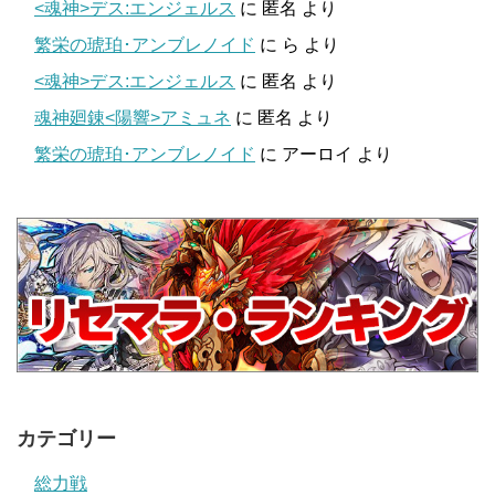
<魂神>デス:エンジェルス
に
匿名
より
繁栄の琥珀･アンブレノイド
に
ら
より
<魂神>デス:エンジェルス
に
匿名
より
魂神廻錬<陽響>アミュネ
に
匿名
より
繁栄の琥珀･アンブレノイド
に
アーロイ
より
カテゴリー
総力戦