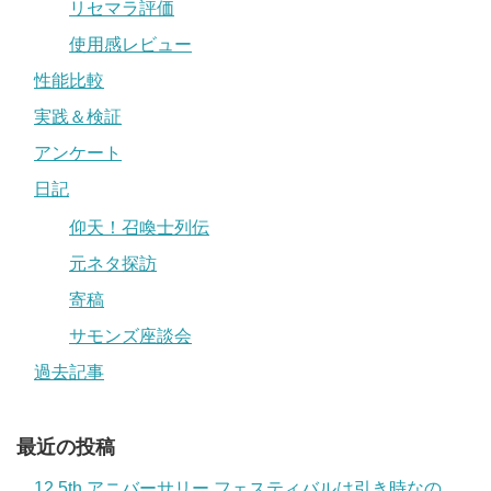
リセマラ評価
使用感レビュー
性能比較
実践＆検証
アンケート
日記
仰天！召喚士列伝
元ネタ探訪
寄稿
サモンズ座談会
過去記事
最近の投稿
12.5th アニバーサリー フェスティバルは引き時なの