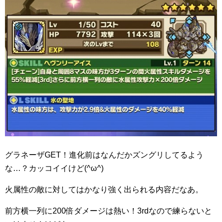
グラネーザGET！進化前はなんだかズングリしてるよう
な…？カッコイイけど(^ω^)
火属性の敵に対してはかなり強く出られる内容だなあ。
前方横一列に200倍ダメージは熱い！3rdなので練らないと