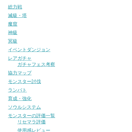
総力戦
滅級・塔
魔窟
神級
冥級
イベントダンジョン
レアガチャ
ガチャフェス考察
協力マップ
モンスター討伐
ランバト
育成・強化
ソウルシステム
モンスターの評価一覧
リセマラ評価
使用感レビュー