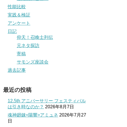
性能比較
実践＆検証
アンケート
日記
仰天！召喚士列伝
元ネタ探訪
寄稿
サモンズ座談会
過去記事
最近の投稿
12.5th アニバーサリー フェスティバル
は引き時なのか？
2026年8月7日
魂神廻錬<陽響>アミュネ
2026年7月27
日