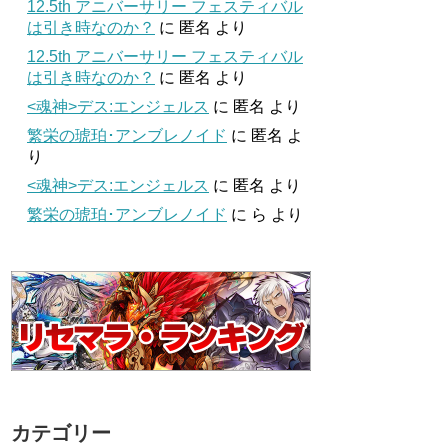
12.5th アニバーサリー フェスティバル
は引き時なのか？
に
匿名
より
12.5th アニバーサリー フェスティバル
は引き時なのか？
に
匿名
より
<魂神>デス:エンジェルス
に
匿名
より
繁栄の琥珀･アンブレノイド
に
匿名
よ
り
<魂神>デス:エンジェルス
に
匿名
より
繁栄の琥珀･アンブレノイド
に
ら
より
カテゴリー