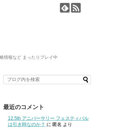
略情報など まったりプレイ中
最近のコメント
12.5th アニバーサリー フェスティバル
は引き時なのか？
に
匿名
より