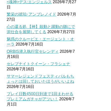
<魂神>デス:エンジェルス
2026年7月27
日
繁栄の琥珀･アンブレノイド
2026年7月
27日
心の還る処 【神】鼓動と躍動の随にで
泥仕合を展開してくる
2026年7月27日
魅惑のクルーピエ・エージェント・オ
ーラ
2026年7月16日
ORBIS潜入執行官セレンディ
2026年7
月16日
セレブナイトクイーン・フラシェナ
2026年7月16日
サマーレジェンドフェスティバルもち
ょっとは回しておいたほうがいいよね
2026年7月16日
プレイ日数4500日到達で1回まわせる
プレミアムガチャがアツい！
2026年7
月1日