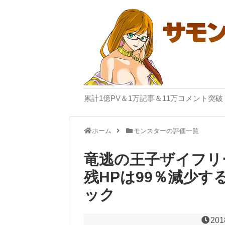
累計1億PV＆1万記事＆11万コメント
ホーム
モンスターの評価一覧
竜逃の王子ザイフリ
残HPは99％減少す
ック
201