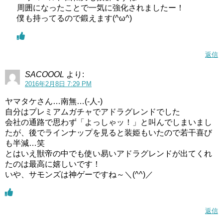
周囲になったことで一気に強化されましたー！
僕も持ってるので鍛えます(^ω^)
返信
SACOOOL
より:
2016年2月8日 7:29 PM
ヤマタケさん…南無…(-人-)
自分はプレミアムガチャでアドラグレンドでした
会社の通路で思わず「よっしゃッ！」と叫んでしまいまし
たが、後でラインナップを見ると装姫もいたので若干喜び
も半減…笑
とはいえ獣帝の中でも使い易いアドラグレンドが出てくれ
たのは最高に嬉しいです！
いや、サモンズは神ゲーですね～＼(^^)／
返信