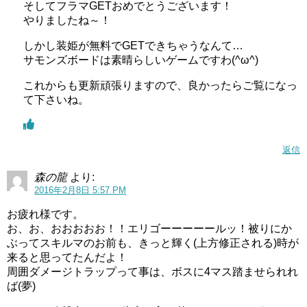
そしてフラマGETおめでとうございます！
やりましたね～！
しかし装姫が無料でGETできちゃうなんて…
サモンズボードは素晴らしいゲームですわ(^ω^)
これからも更新頑張りますので、良かったらご覧になっ
て下さいね。
返信
森の龍
より:
2016年2月8日 5:57 PM
お疲れ様です。
お、お、おおおおお！！エリゴーーーーールッ！被りにか
ぶってスキルマのお前も、きっと輝く(上方修正される)時が
来ると思ってたんだよ！
周囲ダメージトラップって事は、ボスに4マス踏ませられれ
ば(夢)