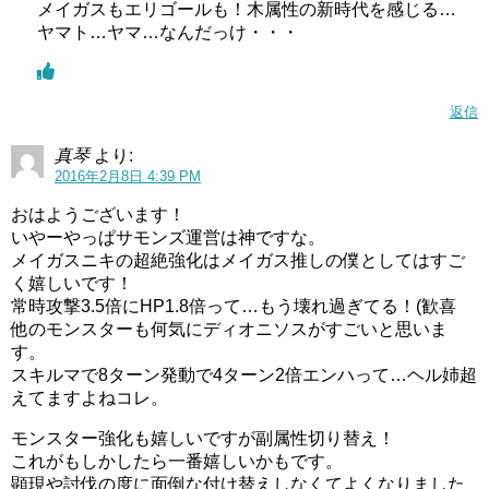
メイガスもエリゴールも！木属性の新時代を感じる…
ヤマト…ヤマ…なんだっけ・・・
返信
真琴
より:
2016年2月8日 4:39 PM
おはようございます！
いやーやっぱサモンズ運営は神ですな。
メイガスニキの超絶強化はメイガス推しの僕としてはすご
く嬉しいです！
常時攻撃3.5倍にHP1.8倍って…もう壊れ過ぎてる！(歓喜
他のモンスターも何気にディオニソスがすごいと思いま
す。
スキルマで8ターン発動で4ターン2倍エンハって…ヘル姉超
えてますよねコレ。
モンスター強化も嬉しいですが副属性切り替え！
これがもしかしたら一番嬉しいかもです。
顕現や討伐の度に面倒な付け替えしなくてよくなりました