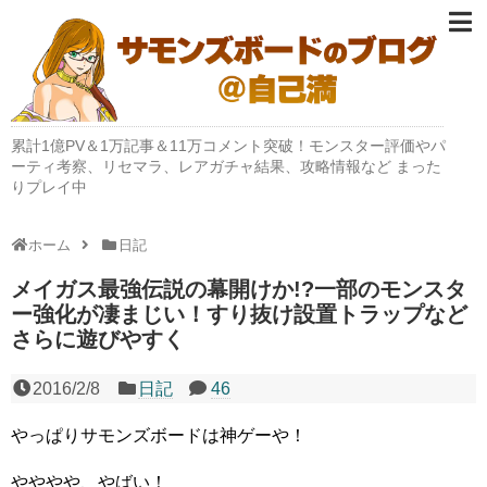
累計1億PV＆1万記事＆11万コメント突破！モンスター評価やパ
ーティ考察、リセマラ、レアガチャ結果、攻略情報など まった
りプレイ中
ホーム
日記
メイガス最強伝説の幕開けか!?一部のモンスタ
ー強化が凄まじい！すり抜け設置トラップなど
さらに遊びやすく
2016/2/8
日記
46
やっぱりサモンズボードは神ゲーや！
やややや、やばい！