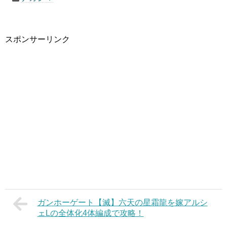
スポンサーリンク
ガンホーゲート【滅】六天の星霜龍を嫁アルシ
ェLの全体化4体編成で攻略！