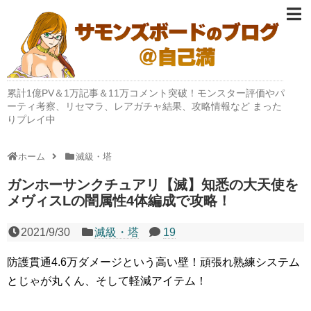
累計1億PV＆1万記事＆11万コメント突破！モンスター評価やパ
ーティ考察、リセマラ、レアガチャ結果、攻略情報など まった
りプレイ中
ホーム
滅級・塔
ガンホーサンクチュアリ【滅】知悉の大天使を
メヴィスLの闇属性4体編成で攻略！
2021/9/30
滅級・塔
19
防護貫通4.6万ダメージという高い壁！頑張れ熟練システム
とじゃが丸くん、そして軽減アイテム！