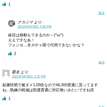
1
返信
ナカジマ
より:
2021年9月30日 2:56 PM
綾目は移動もできるのか～(^ω^)
ええですなあ！
フォンセ…非ガチャ限で代用できないかな？
2
返信
匿名
より:
2021年9月30日 3:25 PM
副属性闇で被ダメ1.05倍なので48,300普通に貰ってます
ね…熟練の軽減は防護貫通に対応無いみたいですね笑
1