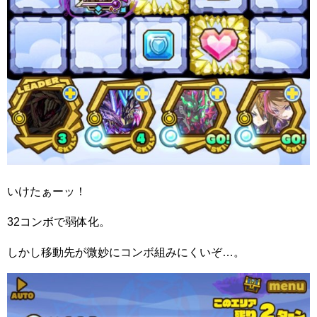
いけたぁーッ！
32コンボで弱体化。
しかし移動先が微妙にコンボ組みにくいぞ…。