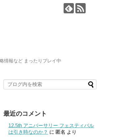
略情報など まったりプレイ中
最近のコメント
12.5th アニバーサリー フェスティバル
は引き時なのか？
に
匿名
より