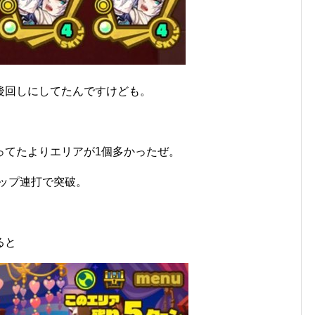
後回しにしてたんですけども。
。
ってたよりエリアが1個多かったぜ。
ップ連打で突破。
ると