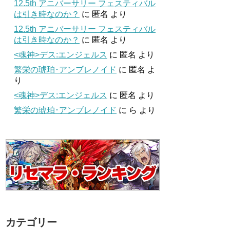
12.5th アニバーサリー フェスティバル
は引き時なのか？
に
匿名
より
12.5th アニバーサリー フェスティバル
は引き時なのか？
に
匿名
より
<魂神>デス:エンジェルス
に
匿名
より
繁栄の琥珀･アンブレノイド
に
匿名
よ
り
<魂神>デス:エンジェルス
に
匿名
より
繁栄の琥珀･アンブレノイド
に
ら
より
カテゴリー