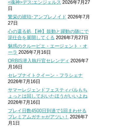
<魂神>デス:エンジェルス
2026年7月27
日
繁栄の琥珀･アンブレノイド
2026年7月
27日
心の還る処 【神】鼓動と躍動の随にで
泥仕合を展開してくる
2026年7月27日
魅惑のクルーピエ・エージェント・オ
ーラ
2026年7月16日
ORBIS潜入執行官セレンディ
2026年7
月16日
セレブナイトクイーン・フラシェナ
2026年7月16日
サマーレジェンドフェスティバルもち
ょっとは回しておいたほうがいいよね
2026年7月16日
プレイ日数4500日到達で1回まわせる
プレミアムガチャがアツい！
2026年7
月1日