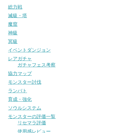
総力戦
滅級・塔
魔窟
神級
冥級
イベントダンジョン
レアガチャ
ガチャフェス考察
協力マップ
モンスター討伐
ランバト
育成・強化
ソウルシステム
モンスターの評価一覧
リセマラ評価
使用感レビュー