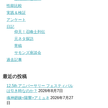
性能比較
実践＆検証
アンケート
日記
仰天！召喚士列伝
元ネタ探訪
寄稿
サモンズ座談会
過去記事
最近の投稿
12.5th アニバーサリー フェスティバル
は引き時なのか？
2026年8月7日
魂神廻錬<陽響>アミュネ
2026年7月27
日