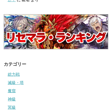
カテゴリー
総力戦
滅級・塔
魔窟
神級
冥級