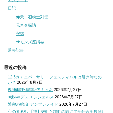
日記
仰天！召喚士列伝
元ネタ探訪
寄稿
サモンズ座談会
過去記事
最近の投稿
12.5th アニバーサリー フェスティバルは引き時なの
か？
2026年8月7日
魂神廻錬<陽響>アミュネ
2026年7月27日
<魂神>デス:エンジェルス
2026年7月27日
繁栄の琥珀･アンブレノイド
2026年7月27日
心の還る処 【神】鼓動と躍動の随にで泥仕合を展開し