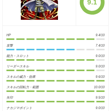
9.1
HP
9.4/10
攻撃
7.4/10
能力・スロット
9.0/10
リーダースキル
9.0/10
スキルの威力・効果
9.6/10
スキルの回転力・範囲
10.0/10
矢印
9.5/10
ナカジマポイント
9.0/10