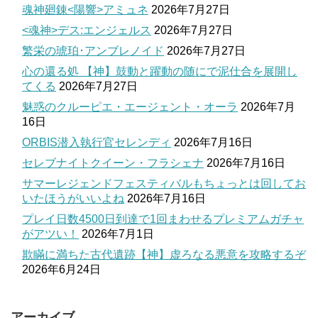
魂神廻錬<陽響>アミュネ
2026年7月27日
<魂神>デス:エンジェルス
2026年7月27日
繁栄の琥珀･アンブレノイド
2026年7月27日
心の還る処 【神】鼓動と躍動の随にで泥仕合を展開し
てくる
2026年7月27日
魅惑のクルーピエ・エージェント・オーラ
2026年7月
16日
ORBIS潜入執行官セレンディ
2026年7月16日
セレブナイトクイーン・フラシェナ
2026年7月16日
サマーレジェンドフェスティバルもちょっとは回してお
いたほうがいいよね
2026年7月16日
プレイ日数4500日到達で1回まわせるプレミアムガチャ
がアツい！
2026年7月1日
欺瞞に満ちた古代遺跡【神】虚ろなる悪意を攻略するぞ
2026年6月24日
アーカイブ