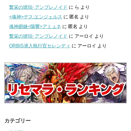
繁栄の琥珀･アンブレノイド
に
ら
より
<魂神>デス:エンジェルス
に
匿名
より
魂神廻錬<陽響>アミュネ
に
匿名
より
繁栄の琥珀･アンブレノイド
に
アーロイ
より
ORBIS潜入執行官セレンディ
に
アーロイ
より
カテゴリー