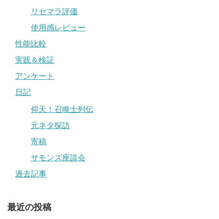
リセマラ評価
使用感レビュー
性能比較
実践＆検証
アンケート
日記
仰天！召喚士列伝
元ネタ探訪
寄稿
サモンズ座談会
過去記事
最近の投稿