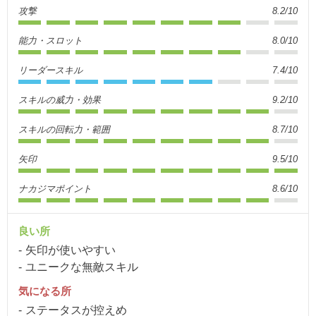
攻撃
8.2/10
能力・スロット
8.0/10
リーダースキル
7.4/10
スキルの威力・効果
9.2/10
スキルの回転力・範囲
8.7/10
矢印
9.5/10
ナカジマポイント
8.6/10
良い所
矢印が使いやすい
ユニークな無敵スキル
気になる所
ステータスが控えめ