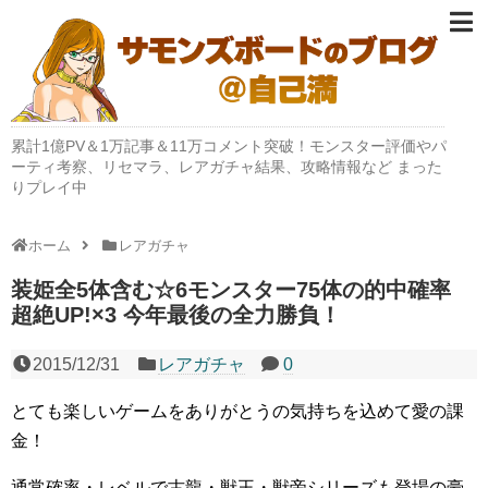
累計1億PV＆1万記事＆11万コメント突破！モンスター評価やパ
ーティ考察、リセマラ、レアガチャ結果、攻略情報など まった
りプレイ中
ホーム
レアガチャ
装姫全5体含む☆6モンスター75体の的中確率
超絶UP!×3 今年最後の全力勝負！
2015/12/31
レアガチャ
0
とても楽しいゲームをありがとうの気持ちを込めて愛の課
金！
通常確率・レベルで古龍・獣王・獣帝シリーズも登場の豪