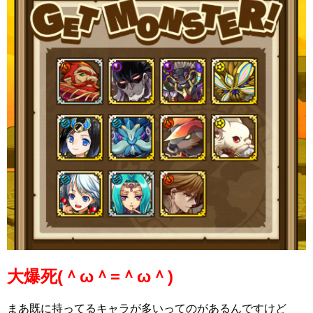
大爆死(＾ω＾=＾ω＾)
まあ既に持ってるキャラが多いってのがあるんですけど