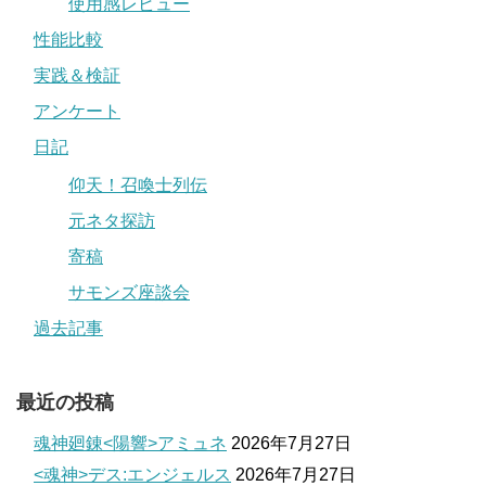
使用感レビュー
性能比較
実践＆検証
アンケート
日記
仰天！召喚士列伝
元ネタ探訪
寄稿
サモンズ座談会
過去記事
最近の投稿
魂神廻錬<陽響>アミュネ
2026年7月27日
<魂神>デス:エンジェルス
2026年7月27日