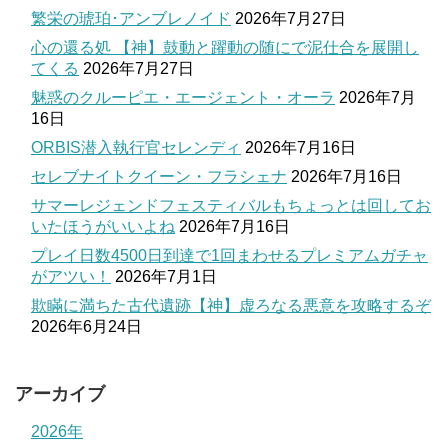
繁栄の琥珀･アンブレノイド
2026年7月27日
心の還る処 【神】鼓動と躍動の随にで泥仕合を展開し
てくる
2026年7月27日
魅惑のクルーピエ・エージェント・オーラ
2026年7月
16日
ORBIS潜入執行官セレンディ
2026年7月16日
セレブナイトクイーン・フラシェナ
2026年7月16日
サマーレジェンドフェスティバルもちょっとは回してお
いたほうがいいよね
2026年7月16日
プレイ日数4500日到達で1回まわせるプレミアムガチャ
がアツい！
2026年7月1日
欺瞞に満ちた古代遺跡【神】虚ろなる悪意を攻略するぞ
2026年6月24日
アーカイブ
2026年