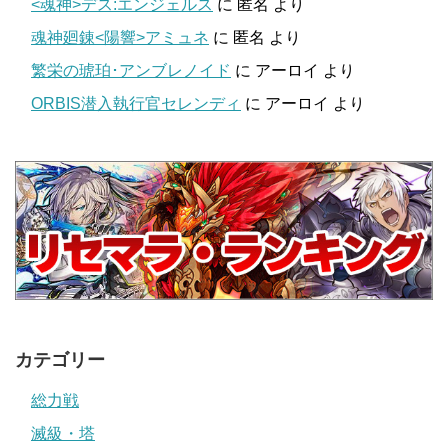
<魂神>デス:エンジェルス
に
匿名
より
魂神廻錬<陽響>アミュネ
に
匿名
より
繁栄の琥珀･アンブレノイド
に
アーロイ
より
ORBIS潜入執行官セレンディ
に
アーロイ
より
カテゴリー
総力戦
滅級・塔