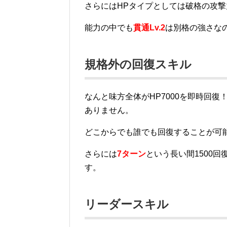
さらにはHPタイプとしては破格の攻撃
能力の中でも
貫通Lv.2
は別格の強さな
規格外の回復スキル
なんと味方全体がHP7000を即時回
ありません。
どこからでも誰でも回復することが可
さらには
7ターン
という長い間1500
す。
リーダースキル