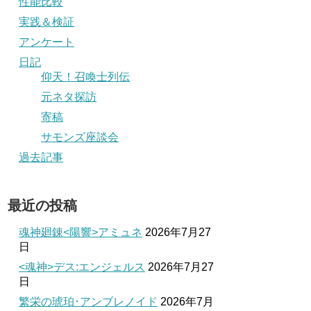
性能比較
実践＆検証
アンケート
日記
仰天！召喚士列伝
元ネタ探訪
寄稿
サモンズ座談会
過去記事
最近の投稿
魂神廻錬<陽響>アミュネ
2026年7月27
日
<魂神>デス:エンジェルス
2026年7月27
日
繁栄の琥珀･アンブレノイド
2026年7月