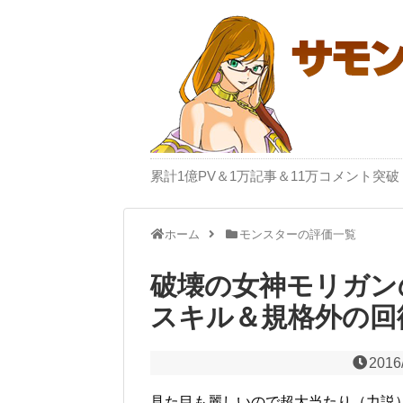
累計1億PV＆1万記事＆11万コメント
ホーム
モンスターの評価一覧
破壊の女神モリガン
スキル＆規格外の回
2016
見た目も麗しいので超大当たり（力説