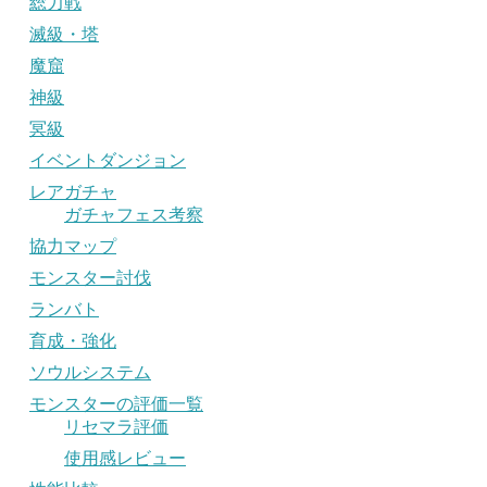
総力戦
滅級・塔
魔窟
神級
冥級
イベントダンジョン
レアガチャ
ガチャフェス考察
協力マップ
モンスター討伐
ランバト
育成・強化
ソウルシステム
モンスターの評価一覧
リセマラ評価
使用感レビュー