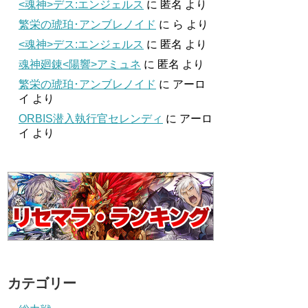
<魂神>デス:エンジェルス
に
匿名
より
繁栄の琥珀･アンブレノイド
に
ら
より
<魂神>デス:エンジェルス
に
匿名
より
魂神廻錬<陽響>アミュネ
に
匿名
より
繁栄の琥珀･アンブレノイド
に
アーロ
イ
より
ORBIS潜入執行官セレンディ
に
アーロ
イ
より
カテゴリー