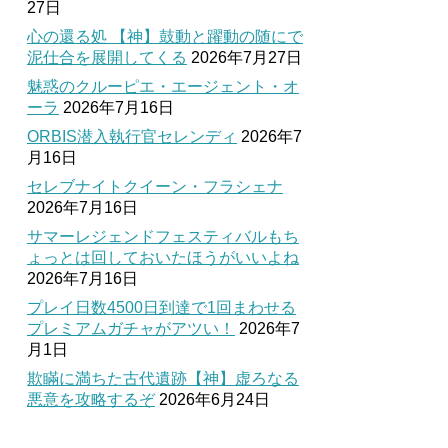
27日
心の還る処 【神】鼓動と躍動の随にで
泥仕合を展開してくる
2026年7月27日
魅惑のクルーピエ・エージェント・オ
ーラ
2026年7月16日
ORBIS潜入執行官セレンディ
2026年7
月16日
セレブナイトクイーン・フラシェナ
2026年7月16日
サマーレジェンドフェスティバルもち
ょっとは回しておいたほうがいいよね
2026年7月16日
プレイ日数4500日到達で1回まわせる
プレミアムガチャがアツい！
2026年7
月1日
欺瞞に満ちた古代遺跡【神】虚ろなる
悪意を攻略するぞ
2026年6月24日