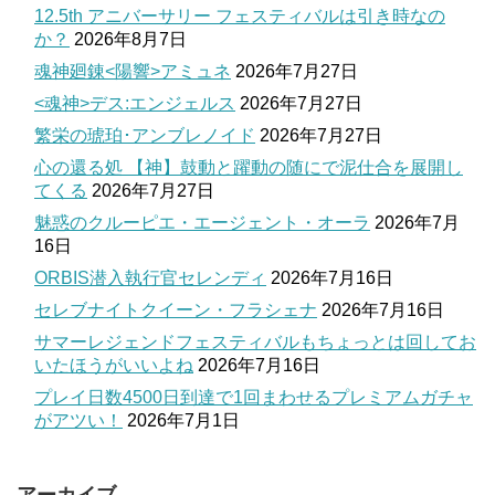
12.5th アニバーサリー フェスティバルは引き時なの
か？
2026年8月7日
魂神廻錬<陽響>アミュネ
2026年7月27日
<魂神>デス:エンジェルス
2026年7月27日
繁栄の琥珀･アンブレノイド
2026年7月27日
心の還る処 【神】鼓動と躍動の随にで泥仕合を展開し
てくる
2026年7月27日
魅惑のクルーピエ・エージェント・オーラ
2026年7月
16日
ORBIS潜入執行官セレンディ
2026年7月16日
セレブナイトクイーン・フラシェナ
2026年7月16日
サマーレジェンドフェスティバルもちょっとは回してお
いたほうがいいよね
2026年7月16日
プレイ日数4500日到達で1回まわせるプレミアムガチャ
がアツい！
2026年7月1日