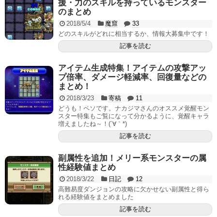
援・力のスキルを持っているモンスター
のまとめ
2018/5/4
魔窟
33
どのスキルがどれに相当するか、情報大募集中です！
記事を読む
アイテム生成特集！アイテムの攻撃アッ
プ倍率、ダメージ軽減率、回復量などの
まとめ！
2018/3/23
寄稿
11
どうも！ペソです。ナカジマさんのオススメ覚醒モン
スター特集もご覧になって分かるように、覚醒キャラ
増えましたね～！(´∀｀*)
記事を読む
副属性を追加！メリー系モンスターの属
性経験値まとめ
2018/3/22
日記
12
高難易度ダンジョンの攻略に欠かせない副属性と得ら
れる経験値をまとめました
記事を読む