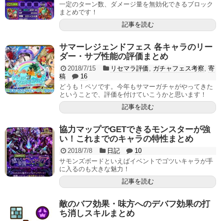
一定のターン数、ダメージ量を無効化できるブロック
まとめです！
記事を読む
サマーレジェンドフェス 各キャラのリー
ダー・サブ性能の評価まとめ
2018/7/15
リセマラ評価
,
ガチャフェス考察
,
寄
稿
16
どうも！ペソです。今年もサマーガチャがやってきた
ということで、評価を付けていこうかと思います！
記事を読む
協力マップでGETできるモンスターが強
い！これまでのキャラの特性まとめ
2018/7/8
日記
10
サモンズボードといえばイベントでゴツいキャラが手
に入るのも大きな魅力！
記事を読む
敵のバフ効果・味方へのデバフ効果の打
ち消しスキルまとめ