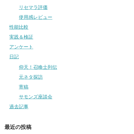
リセマラ評価
使用感レビュー
性能比較
実践＆検証
アンケート
日記
仰天！召喚士列伝
元ネタ探訪
寄稿
サモンズ座談会
過去記事
最近の投稿