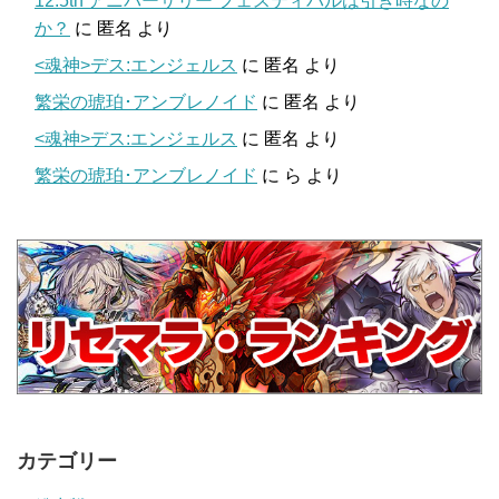
12.5th アニバーサリー フェスティバルは引き時なの
か？
に
匿名
より
<魂神>デス:エンジェルス
に
匿名
より
繁栄の琥珀･アンブレノイド
に
匿名
より
<魂神>デス:エンジェルス
に
匿名
より
繁栄の琥珀･アンブレノイド
に
ら
より
カテゴリー