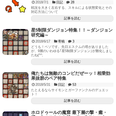
2018/7/1
日記
28
戦況を大きく左右する、スキルによる状態変化とその
対応方法について
記事を読む
星5制限ダンジョン特集！！～ダンジョン
研究編～
2018/6/17
寄稿
3
どうも！ペソです。先日エスクムの塔がありました
が、9層のいわゆる｢星5制限ダンジョン｣が難化しまし
たね(^^;
記事を読む
俺たちは無敵のコンビだぜーッ！相乗効
果抜群のペア特集
2018/5/31
日記
53
たとえるならサイモンとガーファンクルのデュエッ
ト！
記事を読む
ホロドゥールの魔窟 最下層の撃・癒・