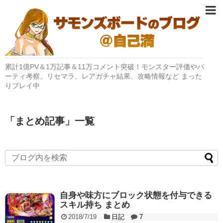
累計1億PV＆1万記事＆11万コメント突破！モンスター評価やパ
ーティ考察、リセマラ、レアガチャ結果、攻略情報など まった
りプレイ中
「
まとめ記事
」
一覧
自身や味方にブロック状態を付与できる
スキル持ち まとめ
2018/7/19
日記
7