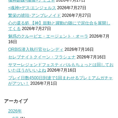
魂神廻錬<陽響>アミュネ
2026年7月27日
<魂神>デス:エンジェルス
2026年7月27日
繁栄の琥珀･アンブレノイド
2026年7月27日
心の還る処 【神】鼓動と躍動の随にで泥仕合を展開し
てくる
2026年7月27日
魅惑のクルーピエ・エージェント・オーラ
2026年7月
16日
ORBIS潜入執行官セレンディ
2026年7月16日
セレブナイトクイーン・フラシェナ
2026年7月16日
サマーレジェンドフェスティバルもちょっとは回してお
いたほうがいいよね
2026年7月16日
プレイ日数4500日到達で1回まわせるプレミアムガチャ
がアツい！
2026年7月1日
アーカイブ
2026年