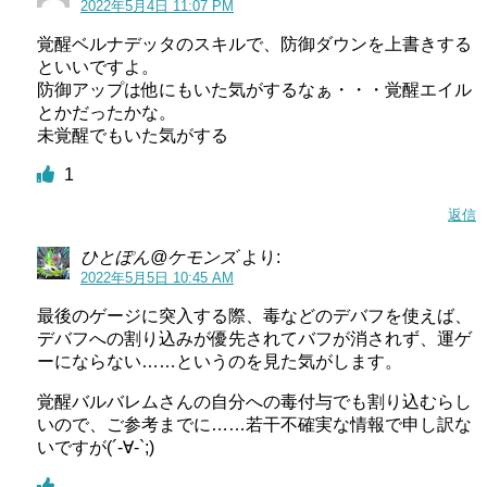
2022年5月4日 11:07 PM
覚醒ベルナデッタのスキルで、防御ダウンを上書きする
といいですよ。
防御アップは他にもいた気がするなぁ・・・覚醒エイル
とかだったかな。
未覚醒でもいた気がする
1
返信
ひとぽん@ケモンズ
より:
2022年5月5日 10:45 AM
最後のゲージに突入する際、毒などのデバフを使えば、
デバフへの割り込みが優先されてバフが消されず、運ゲ
ーにならない……というのを見た気がします。
覚醒バルバレムさんの自分への毒付与でも割り込むらし
いので、ご参考までに……若干不確実な情報で申し訳な
いですが(´-∀-`;)