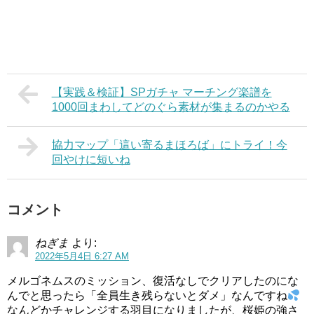
【実践＆検証】SPガチャ マーチング楽譜を
1000回まわしてどのぐら素材が集まるのかやる
協力マップ「這い寄るまほろば」にトライ！今
回やけに短いね
コメント
ねぎま
より:
2022年5月4日 6:27 AM
メルゴネムスのミッション、復活なしでクリアしたのにな
んでと思ったら「全員生き残らないとダメ」なんですね
なんどかチャレンジする羽目になりましたが、桜姫の強さ