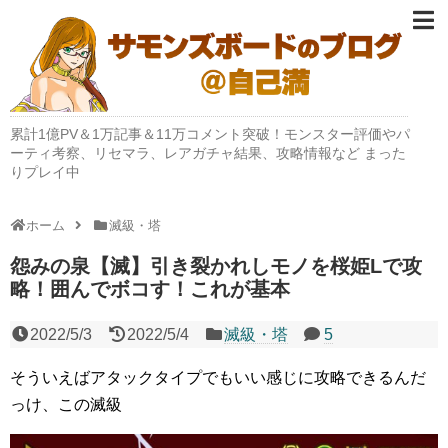
累計1億PV＆1万記事＆11万コメント突破！モンスター評価やパ
ーティ考察、リセマラ、レアガチャ結果、攻略情報など まった
りプレイ中
ホーム
滅級・塔
怨みの泉【滅】引き裂かれしモノを桜姫Lで攻
略！囲んでボコす！これが基本
2022/5/3
2022/5/4
滅級・塔
5
そういえばアタックタイプでもいい感じに攻略できるんだ
っけ、この滅級