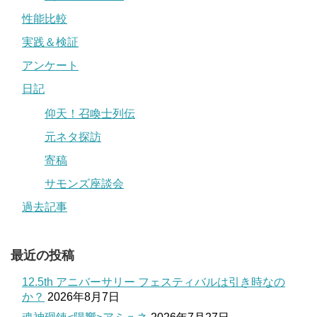
性能比較
実践＆検証
アンケート
日記
仰天！召喚士列伝
元ネタ探訪
寄稿
サモンズ座談会
過去記事
最近の投稿
12.5th アニバーサリー フェスティバルは引き時なの
か？
2026年8月7日