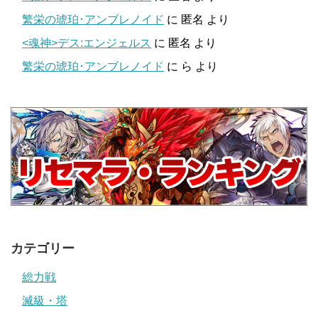
繁栄の琥珀･アンブレノイド
に
匿名
より
<魂神>デス:エンジェルス
に
匿名
より
繁栄の琥珀･アンブレノイド
に
ら
より
カテゴリー
総力戦
滅級・塔