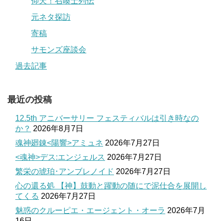
仰天！召喚士列伝
元ネタ探訪
寄稿
サモンズ座談会
過去記事
最近の投稿
12.5th アニバーサリー フェスティバルは引き時なの
か？
2026年8月7日
魂神廻錬<陽響>アミュネ
2026年7月27日
<魂神>デス:エンジェルス
2026年7月27日
繁栄の琥珀･アンブレノイド
2026年7月27日
心の還る処 【神】鼓動と躍動の随にで泥仕合を展開し
てくる
2026年7月27日
魅惑のクルーピエ・エージェント・オーラ
2026年7月
16日