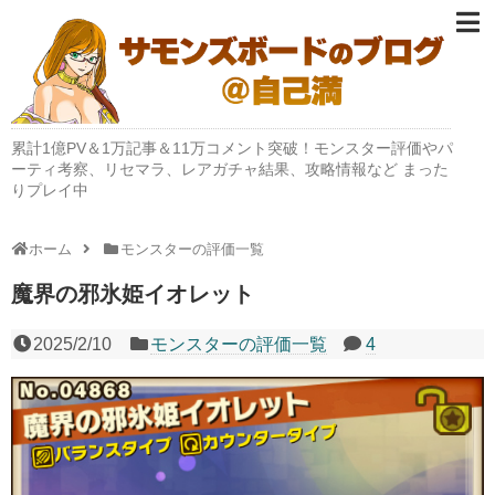
累計1億PV＆1万記事＆11万コメント突破！モンスター評価やパ
ーティ考察、リセマラ、レアガチャ結果、攻略情報など まった
りプレイ中
ホーム
モンスターの評価一覧
魔界の邪氷姫イオレット
2025/2/10
モンスターの評価一覧
4