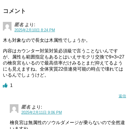
コメント
匿名
より:
2025年2月10日 8:24 PM
木も対象なので長女は木属性でしょうか。
内容はカウンター対策対策必須級で言うことないんです
が、属性も範囲指定もあるとはいえサモクリ交換で9×3=27
の檜良宮もいるので最高倍率だけみるとまだ抑えてるよう
にも見えますね。全体実質22倍連発可能の時点で壊れては
いるんでしょうけど。
1
返信
匿名
より:
2025年2月11日 9:06 PM
檜良宮は無属性のソウルダメージが乗らないので全然違
いますね