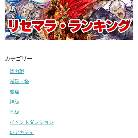
カテゴリー
総力戦
滅級・塔
魔窟
神級
冥級
イベントダンジョン
レアガチャ