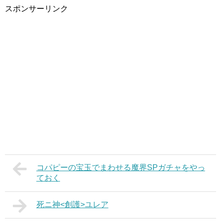
スポンサーリンク
コパピーの宝玉でまわせる魔界SPガチャをやっ
ておく
死ニ神<創護>ユレア