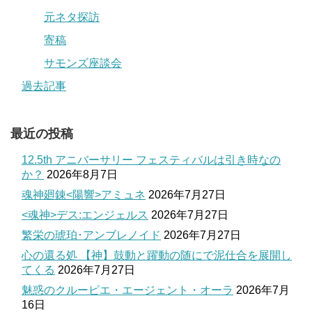
元ネタ探訪
寄稿
サモンズ座談会
過去記事
最近の投稿
12.5th アニバーサリー フェスティバルは引き時なの
か？
2026年8月7日
魂神廻錬<陽響>アミュネ
2026年7月27日
<魂神>デス:エンジェルス
2026年7月27日
繁栄の琥珀･アンブレノイド
2026年7月27日
心の還る処 【神】鼓動と躍動の随にで泥仕合を展開し
てくる
2026年7月27日
魅惑のクルーピエ・エージェント・オーラ
2026年7月
16日