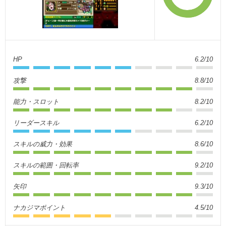
HP
6.2/10
攻撃
8.8/10
能力・スロット
8.2/10
リーダースキル
6.2/10
スキルの威力・効果
8.6/10
スキルの範囲・回転率
9.2/10
矢印
9.3/10
ナカジマポイント
4.5/10