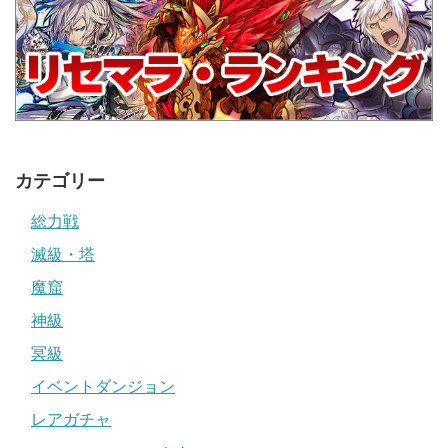
カテゴリー
総力戦
滅級・塔
魔窟
神級
冥級
イベントダンジョン
レアガチャ