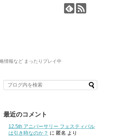
略情報など まったりプレイ中
最近のコメント
12.5th アニバーサリー フェスティバル
は引き時なのか？
に
匿名
より