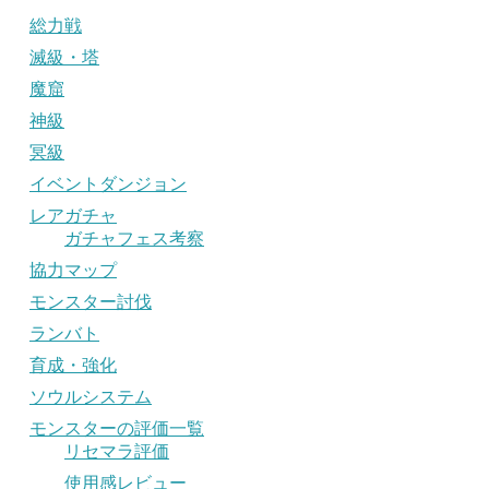
総力戦
滅級・塔
魔窟
神級
冥級
イベントダンジョン
レアガチャ
ガチャフェス考察
協力マップ
モンスター討伐
ランバト
育成・強化
ソウルシステム
モンスターの評価一覧
リセマラ評価
使用感レビュー