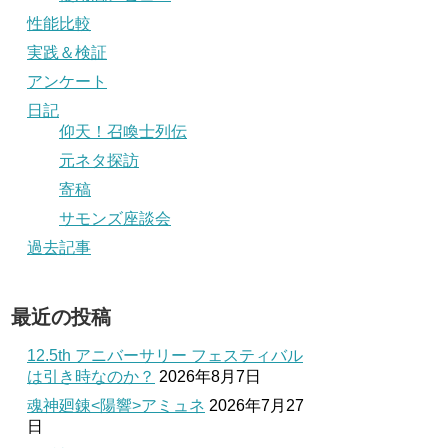
性能比較
実践＆検証
アンケート
日記
仰天！召喚士列伝
元ネタ探訪
寄稿
サモンズ座談会
過去記事
最近の投稿
12.5th アニバーサリー フェスティバル
は引き時なのか？
2026年8月7日
魂神廻錬<陽響>アミュネ
2026年7月27
日