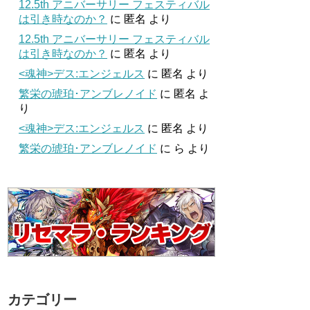
12.5th アニバーサリー フェスティバル
は引き時なのか？
に
匿名
より
12.5th アニバーサリー フェスティバル
は引き時なのか？
に
匿名
より
<魂神>デス:エンジェルス
に
匿名
より
繁栄の琥珀･アンブレノイド
に
匿名
よ
り
<魂神>デス:エンジェルス
に
匿名
より
繁栄の琥珀･アンブレノイド
に
ら
より
カテゴリー