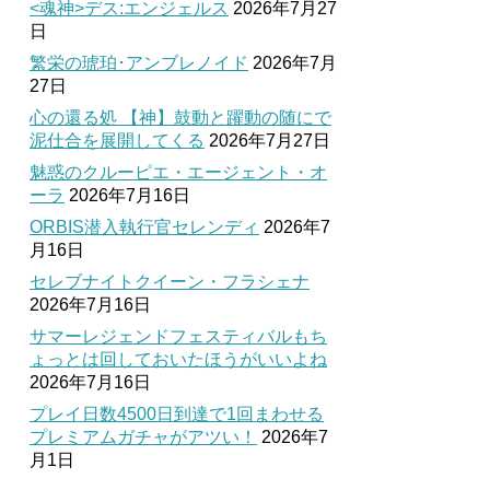
<魂神>デス:エンジェルス
2026年7月27
日
繁栄の琥珀･アンブレノイド
2026年7月
27日
心の還る処 【神】鼓動と躍動の随にで
泥仕合を展開してくる
2026年7月27日
魅惑のクルーピエ・エージェント・オ
ーラ
2026年7月16日
ORBIS潜入執行官セレンディ
2026年7
月16日
セレブナイトクイーン・フラシェナ
2026年7月16日
サマーレジェンドフェスティバルもち
ょっとは回しておいたほうがいいよね
2026年7月16日
プレイ日数4500日到達で1回まわせる
プレミアムガチャがアツい！
2026年7
月1日