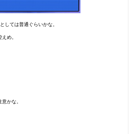
7としては普通ぐらいかな。
控えめ。
注意かな。