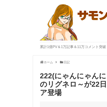
累計1億PV＆1万記事＆11万コメント
ホーム
日記
222(にゃんにゃん
のリグネロ～が22
ア登場