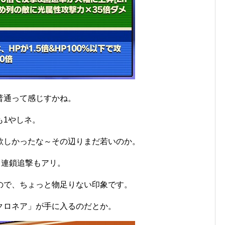
普通って感じすかね。
も1やしネ。
欲しかったな～その辺りまだ若いのか。
ら連鎖追撃もアリ。
ので、ちょっと物足りない印象です。
クロネア」が手に入るのだとか。