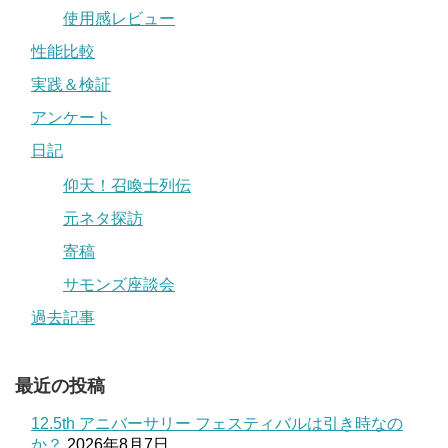
使用感レビュー
性能比較
実践＆検証
アンケート
日記
仰天！召喚士列伝
元ネタ探訪
寄稿
サモンズ座談会
過去記事
最近の投稿
12.5th アニバーサリー フェスティバルは引き時なの
か？
2026年8月7日