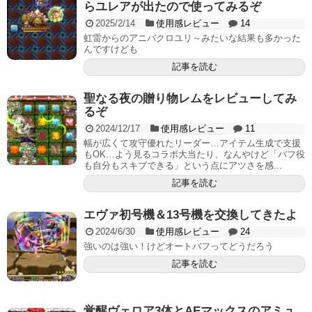
らユレアが出たので使ってみるぞ
2025/2/14
使用感レビュー
14
虹雷からのアニバクロユリ～みたいな結果も多かった
んですけども
記事を読む
聖なる夜の贈り物レムをレビューしてみ
るぞ
2024/12/17
使用感レビュー
11
幅が広くて攻守優れたリーダー…アイテム生成で支援
もOK…よう見るコラボ大当たり、なんやけど「バフ役
も自分もスキブできる」という点にアツさを感...
記事を読む
エヴァ初号機＆13号機を交換してきたよ
2024/6/30
使用感レビュー
24
強いのは強い！けどオートバフってどうだろう
記事を読む
覚醒ヴェロア3体とAEマックスのアミュ