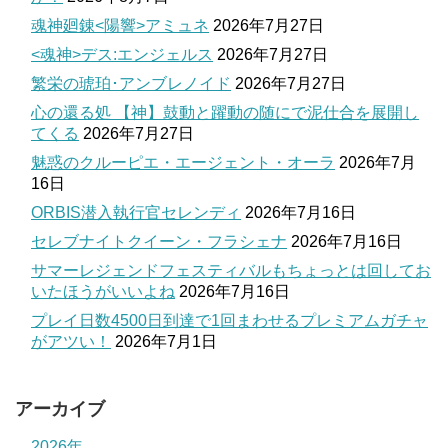
魂神廻錬<陽響>アミュネ
2026年7月27日
<魂神>デス:エンジェルス
2026年7月27日
繁栄の琥珀･アンブレノイド
2026年7月27日
心の還る処 【神】鼓動と躍動の随にで泥仕合を展開し
てくる
2026年7月27日
魅惑のクルーピエ・エージェント・オーラ
2026年7月
16日
ORBIS潜入執行官セレンディ
2026年7月16日
セレブナイトクイーン・フラシェナ
2026年7月16日
サマーレジェンドフェスティバルもちょっとは回してお
いたほうがいいよね
2026年7月16日
プレイ日数4500日到達で1回まわせるプレミアムガチャ
がアツい！
2026年7月1日
アーカイブ
2026年