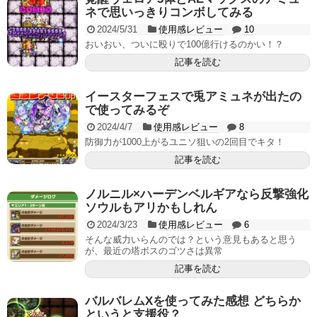
ネで思いっきりコンボしてみる
2024/5/31
使用感レビュー
10
おいおい、ついに殴りで100億行けるのかい！？
記事を読む
イースターフェスで兎アミュネが出たの
で使ってみるぞ
2024/4/7
使用感レビュー
8
防御力が1000上がるユニソ狙いの2回目でキタ！
記事を読む
ノルニル×ハーデンベルギアなら反撃強化
ソウルもアリかもしれん
2024/3/23
使用感レビュー
6
そんな威力いらんのでは？という意見もあると思う
が、最近の塔ボスのゴツさは異常
記事を読む
バルバレムXを使ってみた感想 どちらか
というと支援役？