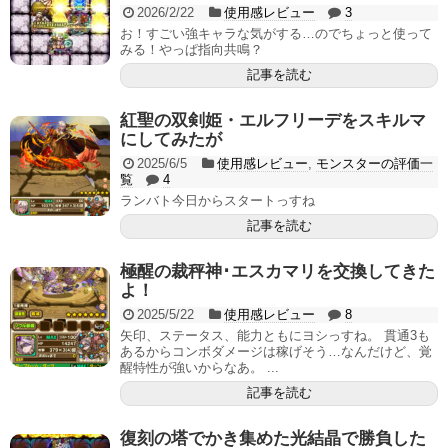
2026/2/22
使用感レビュー
3
お！すごい強キャラな気がする…のでちょっと使って
みる！やっぱ指向共鳴？
記事を読む
紅聖の双剣姫・エルフリーデをスキルマ
にしてみたが
2025/6/5
使用感レビュー
,
モンスターの評価一
覧
4
ランバト今日からスタートっすね
記事を読む
極醒の裁秤神･エスカマリを交換してきた
よ！
2025/5/22
使用感レビュー
8
矢印、ステータス、能力ともにヨシっすね。 貫通3も
あるからコンボダメージは稼げそう…なんだけど、覚
醒特性が強いからなあ。 ...
記事を読む
復刻の塔でかき集めた光結晶で勝負した