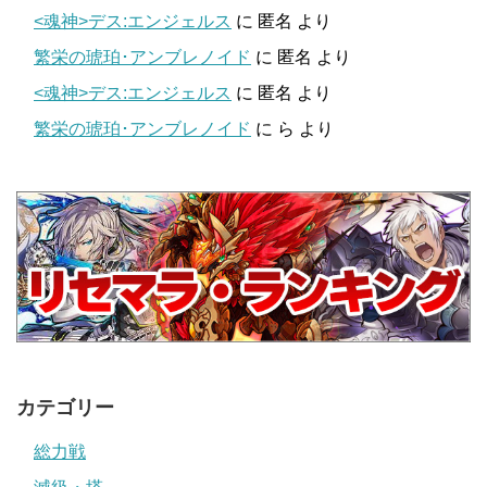
<魂神>デス:エンジェルス
に
匿名
より
繁栄の琥珀･アンブレノイド
に
匿名
より
<魂神>デス:エンジェルス
に
匿名
より
繁栄の琥珀･アンブレノイド
に
ら
より
カテゴリー
総力戦