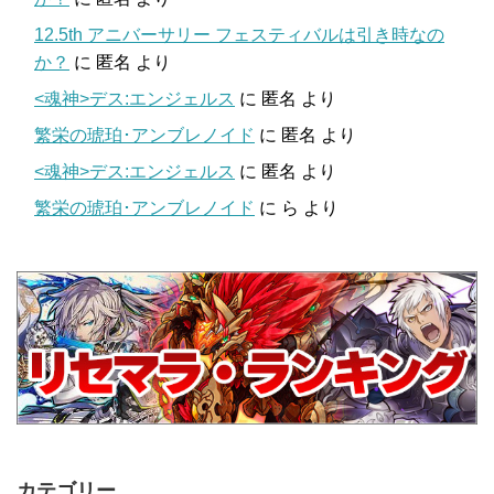
12.5th アニバーサリー フェスティバルは引き時なの
か？
に
匿名
より
<魂神>デス:エンジェルス
に
匿名
より
繁栄の琥珀･アンブレノイド
に
匿名
より
<魂神>デス:エンジェルス
に
匿名
より
繁栄の琥珀･アンブレノイド
に
ら
より
カテゴリー