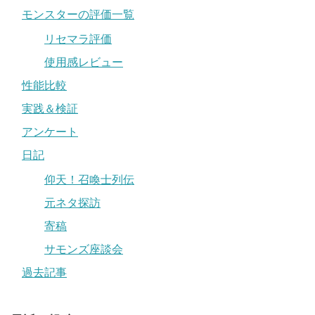
モンスターの評価一覧
リセマラ評価
使用感レビュー
性能比較
実践＆検証
アンケート
日記
仰天！召喚士列伝
元ネタ探訪
寄稿
サモンズ座談会
過去記事