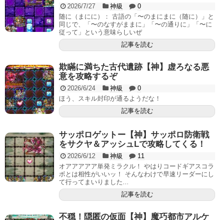
2026/7/27
神級
0
随に（まにに）： 古語の「〜のまにまに（随に）」と
同じで、「〜のなすがままに」「〜の通りに」「〜に
従って」という意味らしいぜ
記事を読む
欺瞞に満ちた古代遺跡【神】虚ろなる悪
意を攻略するぞ
2026/6/24
神級
0
ほう、スキル封印が通るようだな！
記事を読む
サッポロゲットー【神】サッポロ防衛戦
をサクヤ＆アッシュLで攻略してくる！
2026/6/12
神級
11
オアアアアア単発ミラクル！ やはりコードギアスコラ
ボとは相性がいいッ！ そんなわけで早速リーダーにし
て行ってまいりました...
記事を読む
不穏！隠匿の仮面【神】魔巧都市アルケ