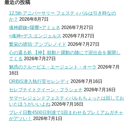
最近の投稿
12.5th アニバーサリー フェスティバルは引き時なの
か？
2026年8月7日
魂神廻錬<陽響>アミュネ
2026年7月27日
<魂神>デス:エンジェルス
2026年7月27日
繁栄の琥珀･アンブレノイド
2026年7月27日
心の還る処 【神】鼓動と躍動の随にで泥仕合を展開し
てくる
2026年7月27日
魅惑のクルーピエ・エージェント・オーラ
2026年7月
16日
ORBIS潜入執行官セレンディ
2026年7月16日
セレブナイトクイーン・フラシェナ
2026年7月16日
サマーレジェンドフェスティバルもちょっとは回してお
いたほうがいいよね
2026年7月16日
プレイ日数4500日到達で1回まわせるプレミアムガチャ
がアツい！
2026年7月1日