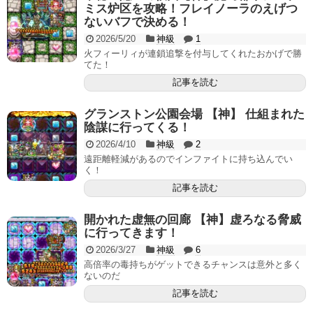
ミス炉区を攻略！フレイノーラのえげつ
ないバフで決める！
2026/5/20
神級
1
火フィーリィが連鎖追撃を付与してくれたおかげで勝
てた！
記事を読む
グランストン公園会場 【神】 仕組まれた
陰謀に行ってくる！
2026/4/10
神級
2
遠距離軽減があるのでインファイトに持ち込んでい
く！
記事を読む
開かれた虚無の回廊 【神】虚ろなる脅威
に行ってきます！
2026/3/27
神級
6
高倍率の毒持ちがゲットできるチャンスは意外と多く
ないのだ
記事を読む