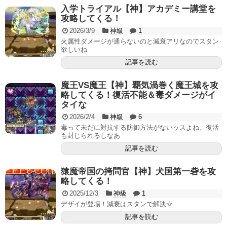
入学トライアル【神】アカデミー講堂を
攻略してくる！
2026/3/9
神級
1
火属性ダメージが通らないのと減衰アリなのでスタン
欲しいね
記事を読む
魔王VS魔王【神】覇気渦巻く魔王城を攻
略してくる！復活不能＆毒ダメージがイ
タイな
2026/2/4
神級
6
毒って未だに対抗する防御方法がないッスよね、復活
も封じられるしなあ
記事を読む
猿魔帝国の拷問官【神】犬国第一砦を攻
略してくる！
2025/12/3
神級
1
デザイが登場！減衰はスタンで解決☆
記事を読む