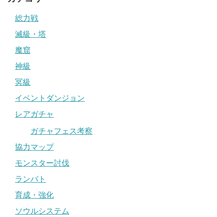
総力戦
滅級・塔
魔窟
神級
冥級
イベントダンジョン
レアガチャ
ガチャフェス考察
協力マップ
モンスター討伐
ランバト
育成・強化
ソウルシステム