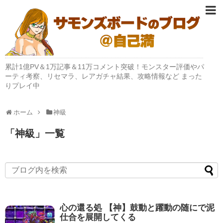
累計1億PV＆1万記事＆11万コメント突破！モンスター評価やパ
ーティ考察、リセマラ、レアガチャ結果、攻略情報など まった
りプレイ中
ホーム
神級
「
神級
」
一覧
心の還る処 【神】鼓動と躍動の随にで泥
仕合を展開してくる